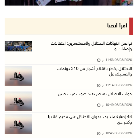
ورشة توصي بخطة عاجلة لاستعادة التعليم الوجاهي ...
06/آب/2026 09:08 م
الرئيس يستقبل مجلس بلدية رام الله ويشدد على د ...
اقرأ أيضا
06/آب/2026 08:36 م
جماهير شعبنا تشيع جثمان الشهيد علاء صبيح في ت ...
تواصل انتهاكات الاحتلال والمستعمرين: اعتقالات
وإصابات و
06/آب/2026 08:33 م
06/08/2026 11:53 م
الاحتلال يوسع حملات الدهم والاعتقال في قلنديا ...
الاحتلال يخطر باقتلاع أشجار من 310 دونمات
06/آب/2026 08:06 م
والاستيلاء عل
الرئيس المصري وملك البحرين يشددان على ضرورة ت ...
06/08/2026 11:14 م
06/آب/2026 07:57 م
قوات الاحتلال تقتحم يعبد جنوب غرب جنين
الاحتلال يخطر بإزالة أشجار زيتون والاستيلاء ع ...
06/08/2026 10:49 م
06/آب/2026 07:53 م
48 إصابة منذ بدء عدوان الاحتلال على مخيم قلنديا
رابطة العالم الإسلامي تدين تواصل انتهاكات الا ...
وكفر عق
06/آب/2026 07:36 م
06/08/2026 10:45 م