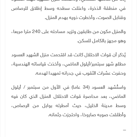
في منطقة الذخر
ة
، واعتلت سطحه وسط إطلاق للرصاص
وقنابل الصوت، وأخطرت ذويه بهدم المنزل.
والمنزل مكون من طابقين
و
تزيد مساحته على 240 مترا مربعا،
وهو مجهز بالكامل للسكن.
يُذكر
أ
ن قوات الاحتلال كانت قد اقتحمت منزل الشهيد العسود
مطلع شهر سبتمبر/أيلول الماضي
، وأخذت قياساته الهندسية،
وحفرت عشرات الثقوب في جدرانه تمهيدا لهدمه.
واستُشهد العسود (34 عاما) في الأول من سبتمبر / أيلول
الماضي، بعد محاصرة قوات الاحتلال المنزل الذي كان فيه
وسط مدينة الخليل، حيث أمطرته بوابل من الرصاص،
وأطلقت صوبه صاروخا، واحتجزت جثمانه
.
ــــ