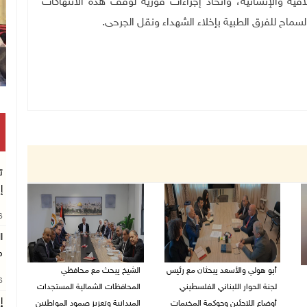
قية والإنسانية، واتخاذ إجراءات فورية لوقف هذه الانتهاكات
سماح للفرق الطبية بإخلاء الشهداء ونقل الجرحى
.
ت
إ
26
ا
م
أبو هولي والأسعد يبحثان مع رئيس
الشيخ يبحث مع محافظي
26
لجنة الحوار اللبناني الفلسطيني
المحافظات الشمالية المستجدات
إ
أوضاع اللاجئين وحوكمة المخيمات
الميدانية وتعزيز صمود المواطنين