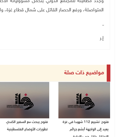
وجدد مطالبته للمجتمع الدولي بتحمل مسؤولياته الأخلا
المتواصلة، ورفع الحصار القاتل على شمال قطاع غزة، وال
ــ
إ.ر
مواضيع ذات صلة
فتوح: تشييع 112 شهيدا في غزة
فتوح يبحث مع السفير الكندي
يعيد إلى الواجهة أبشع جرائم
تطورات الأوضاع الفلسطينية
الاحتلال خلال حرب الإبادة