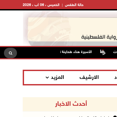
حالة الطقس
الخميس ، 06 آب ، 2026
الأسيرة هناء طحاينة تروي تفاصيل اعتقالها: حُرمت من وداع أطفال
د
الارشيف
المزيد
أحدث الاخبار