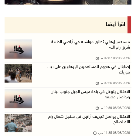
الاحتلال يتوغل في بلدة ميس الجبل جنوب لبنان و ...
08/آب/2026 12:39 م
سلطة المياه تطلق مشروعا وطنيا يقود التحول نحو ...
اقرأ أيضا
08/آب/2026 12:30 م
الإعصار "دولفين" يضرب أوكيناوا باليابان والصي ...
مستعمر إرهابي يُطلق مواشيه في أراضي الطيبة
شرق رام الله
08/آب/2026 12:08 م
08/08/2026 02:37 م
42 الف مسافر تنقلوا عبر معبر الكرامة الأسبوع ...
إصابتان في هجوم للمستعمرين الإرهابيين على بيت
08/آب/2026 11:44 ص
فوريك
الاحتلال يواصل تجريف أراضٍ في سنجل شمال رام ...
08/08/2026 02:26 م
08/آب/2026 11:35 ص
الاحتلال يتوغل في بلدة ميس الجبل جنوب لبنان
ويواصل قصفه
منتخبنا الوطني للتايكواندو يستهل مشاركته في ب ...
08/آب/2026 11:06 ص
08/08/2026 12:39 م
الاحتلال يواصل تجريف أراضٍ في سنجل شمال رام
"فانا": الثقافة البحرينية تـصون الهوية الوطني ...
الله لصالح
08/آب/2026 11:04 ص
08/08/2026 11:35 ص