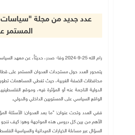
عدد جديد من مجلة "سياسات" 
المستمر عل
رام الله 25-9-2024 وفا- صدر، حديثاً، عن معهد السياسات العامة العدد الـ59 من فصلية "سياسات".
يتمحور العدد حول مستجدات العدوان المستمر على قطاع 
محافظات الضفة الغربية، حيث تغطي المساهمات تطورات ال
الدولية الناجمة عنه أو المؤثرة فيه، وموقع الفلسطين
الواقع السياسي على المستويين الداخلي والدولي
.
ففي العدد وتحت عنوان: "ما بعد العدوان: الأسئلة الم
الأهم من بين كل دروس هذه المواجهة وهو: كيف ننجو 
السؤال عبر مساءلة الخيارات الميدانية والسياسية الفلس