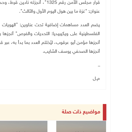
قرار مجلس الأمن رقم 1325"، أنجز
عنوان: "غزة ما بين هول اليوم الأول والثالث".
يضم العدد مساهمات إضافية تحت عناوين: "الهويات المتخ
الفلسطينية على ويكيبيديا: التحديات والفرص" أنجزها
أنجزها مؤمن أبو عرقوب، ليُختتم العدد بما بدأ به، عبر 
أنجزها الصحفي يوسف الشايب
.
ـــ
م.ل
مواضيع ذات صلة