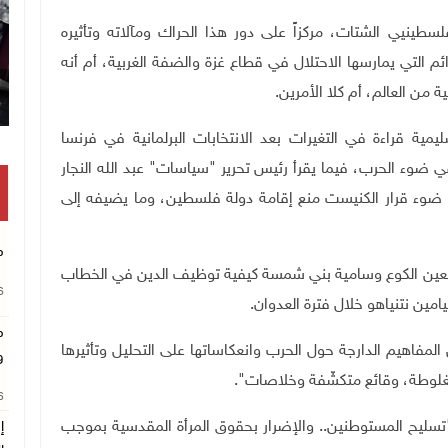
ينيي الشتات، مركزاً على دور هذا الحراك ومآلاته وتأثيره
ائم التي يمارسها الاحتلال في قطاع غزة والضفة الغربية، أم أنه
 من العالم، أم كلا الأمرين.
ية قراءة في التغيرات بعد الانتخابات البرلمانية في فرنسا
 ضوء الحرب، فيما يقرأ رئيس تحرير "سياسات" عبد الله النجار
 ضوء قرار الكنيست منع إقامة دولة فلسطين، وما يضيفه إلى
م
جع معين الكوع وسامية بني شمسة كيفية توظيف الدين في الخطاب
26
مين نتنياهو خلال فترة العدوان
.
م
لمفاهيم الدارجة حول الحرب وانعكاساتها على التحليل وتأثيرها
و
غلوطة، وقائع متكشّفة وخلاصات".
26
سليح المستوطنين.. والإضرار بحقوق المرأة المقدسية بموجب
إ