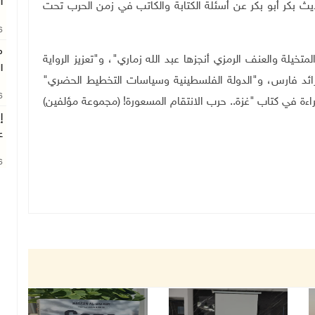
ا
ته نادين قرط، وحديث بكر أبو بكر عن أسئلة الكتابة والكاتب في زمن الحرب تحت
26
م
يلة والعنف الرمزي أنجزها عبد الله زماري"، و"تعزيز الرواية
ا
 رائد فارس، و"الدولة الفلسطينية وسياسات التخطيط الحضري"
26
قراءة في كتاب "غزة.. حرب الانتقام المسعورة! (مجموعة مؤلفين)
إ
ع
26