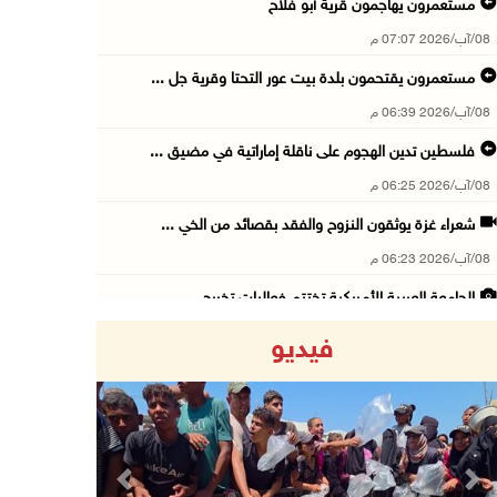
مستعمرون يهاجمون قرية أبو فلاح
08/آب/2026 07:07 م
مستعمرون يقتحمون بلدة بيت عور التحتا وقرية جل ...
08/آب/2026 06:39 م
فلسطين تدين الهجوم على ناقلة إماراتية في مضيق ...
08/آب/2026 06:25 م
شعراء غزة يوثقون النزوح والفقد بقصائد من الخي ...
08/آب/2026 06:23 م
الجامعة العربية الأمريكية تختتم فعاليات تخريج ...
08/آب/2026 06:20 م
فيديو
إصابات بالاختناق خلال اقتحام الاحتلال قرية ال ...
08/آب/2026 05:52 م
الحايك: نقود جهودا وطنية لحماية المواقع الأثر ...
08/آب/2026 04:50 م
Previous
Next