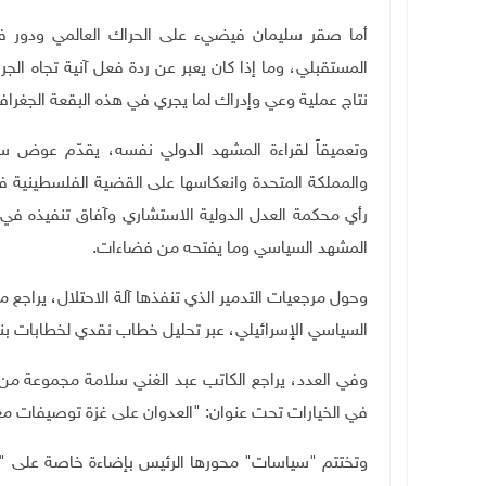
أما صقر سليمان فيضيء على الحراك العالمي ودور فلسط
المستقبلي، وما إذا كان يعبر عن ردة فعل آنية تجاه الجر
نتاج عملية وعي وإدراك لما يجري في هذه البقعة الجغرافية
وتعميقاً لقراءة المشهد الدولي نفسه، يقدّم عوض سليم
والمملكة المتحدة وانعكاسها على القضية الفلسطينية في
رأي محكمة العدل الدولية الاستشاري وآفاق تنفيذه في
المشهد السياسي وما يفتحه من فضاءات
.
وحول مرجعيات التدمير الذي تنفذها آلة الاحتلال، يرا
السياسي الإسرائيلي، عبر تحليل خطاب نقدي لخطابات بنيا
وفي العدد، يراجع الكاتب عبد الغني سلامة مجموعة من ا
في الخيارات تحت عنوان: "العدوان على غزة توصيفات م
وتختتم "سياسات" محورها الرئيس بإضاءة خاصة على "ت