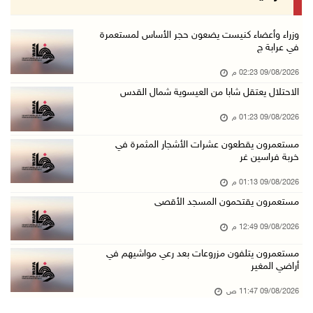
09/آب/2026 12:27 م
جهاد يرسم على الخيمة مشاهد الحرب في غزة
وزراء وأعضاء كنيست يضعون حجر الأساس لمستعمرة
في عرابة ج
09/آب/2026 12:17 م
09/08/2026 02:23 م
حالات الإجهاض في غزة تتضاعف ثلاث مرات
الاحتلال يعتقل شابا من العيسوية شمال القدس
09/آب/2026 12:12 م
09/08/2026 01:23 م
مركز الاتصال الحكومي يرصد أهم التدخلات التي ن ...
09/آب/2026 12:10 م
مستعمرون يقطعون عشرات الأشجار المثمرة في
خربة فراسين غر
سلطة النقد و"اوريدو" توقعان مذكرة تفاهم للاست ...
09/08/2026 01:13 م
09/آب/2026 12:00 م
مستعمرون يقتحمون المسجد الأقصى
"استشاري فتح" ينعى القائد الوطنيّ السفير دياب ...
09/08/2026 12:49 م
09/آب/2026 11:53 ص
مستعمرون يتلفون مزروعات بعد رعي مواشيهم في
مستعمرون يتلفون مزروعات بعد رعي مواشيهم في أر ...
أراضي المغير
09/آب/2026 11:47 ص
09/08/2026 11:47 ص
73,386 شهيدا و174,250 مصابا منذ بدء حرب الإبا ...