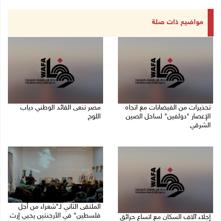
مواضيع ذات صلة
تحذيرات من الفيضانات مع اتجاه
مصر تنعى القائد الوطني دياب
الإعصار "دولفين" لساحل الصين
اللوح
الشرقي
09/08/2026 12:27 م
09/08/2026 01:40 م
الملتقى الثاني لـ"شعراء من أجل
فلسطين" في الأرجنتين يحيي إرث
إجلاء آلاف السكان مع اتساع حرائق