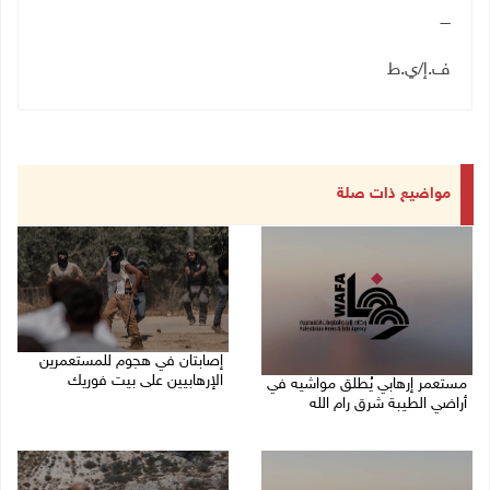
ــــ
ف.إ/ي.ط
مواضيع ذات صلة
إصابتان في هجوم للمستعمرين
الإرهابيين على بيت فوريك
مستعمر إرهابي يُطلق مواشيه في
أراضي الطيبة شرق رام الله
08/08/2026 02:26 م
08/08/2026 02:37 م