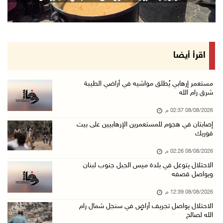
08/آب/2026 12:42 م
الاحتلال يتوغل في بلدة ميس الجبل جنوب لبنان و ...
08/آب/2026 12:39 م
سلطة المياه تطلق مشروعا وطنيا يقود التحول نحو ...
اقرأ أيضا
08/آب/2026 12:30 م
الإعصار "دولفين" يضرب أوكيناوا باليابان والصي ...
مستعمر إرهابي يُطلق مواشيه في أراضي الطيبة
شرق رام الله
08/آب/2026 12:08 م
08/08/2026 02:37 م
42 الف مسافر تنقلوا عبر معبر الكرامة الأسبوع ...
إصابتان في هجوم للمستعمرين الإرهابيين على بيت
08/آب/2026 11:44 ص
فوريك
الاحتلال يواصل تجريف أراضٍ في سنجل شمال رام ...
08/08/2026 02:26 م
08/آب/2026 11:35 ص
الاحتلال يتوغل في بلدة ميس الجبل جنوب لبنان
ويواصل قصفه
منتخبنا الوطني للتايكواندو يستهل مشاركته في ب ...
08/آب/2026 11:06 ص
08/08/2026 12:39 م
الاحتلال يواصل تجريف أراضٍ في سنجل شمال رام
"فانا": الثقافة البحرينية تـصون الهوية الوطني ...
الله لصالح