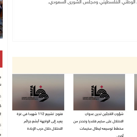
لس الوطني الفلسطيني ومجلس الشورى السعودي
.
م
ش
26
ق
ب
شؤون اللاجئين تدين عدوان
فتوح: تشييع 112 شهيدا في غزة
الاحتلال على مخيم قلنديا وتحذر من
يعيد إلى الواجهة أبشع جرائم
26
مخطط توسيعه ليطال مخيمات
الاحتلال خلال حرب الإبادة
م
أخرى