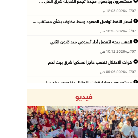
مستعمرون يهاجمون مجددا تجمع الكعابنة شرق الطي ...
07/آب/2026 12:08 م
أسعار النفط تواصل الصعود وسط مخاوف بشأن مستقب ...
07/آب/2026 10:25 ص
الذهب يتجه لأفضل أداء أسبوعي منذ كانون الثاني
07/آب/2026 10:12 ص
قوات الاحتلال تنصب حاجزا عسكريا شرق بيت لحم
07/آب/2026 09:06 ص
مستعمرون بحماية قوات الاحتلال يقتحمون برك سلي ...
07/آب/2026 08:39 ص
فيديو
الاحتلال يقتحم بلدة طمون جنوب طوباس
07/آب/2026 08:24 ص
محافظة القدس: انسحاب قوات الاحتلال من مخيم قل ...
07/آب/2026 08:23 ص
Previous
Next