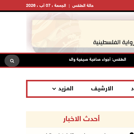
حالة الطقس
الجمعة ، 07 آب ، 2026
الطقس: أجواء صافية صيفية والحرارة حول معدلها العام
محافظة 
د
الارشيف
المزيد
أحدث الاخبار