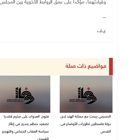
وقيادتهما، مؤكدا على عمق الروابط الأخوية بين المج
ـــــ
ع.ف
مواضيع ذات صلة
الحسيني يبحث مع ممثلة الهند لدى
فتوح: العدوان على مخيم قلنديا
دولة فلسطين تطورات الأوضاع في
تصعيد منظم يندرج في إطار
القدس
سياسة العقاب الجماعي والتهجير
القسري