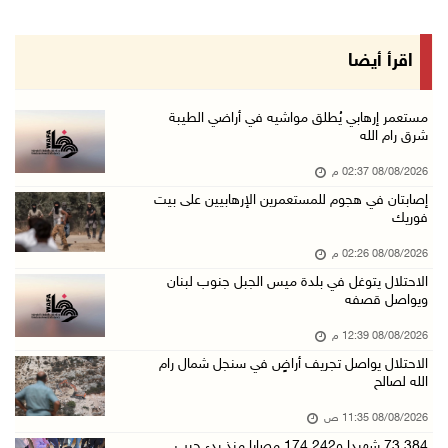
08/آب/2026 11:35 ص
منتخبنا الوطني للتايكواندو يستهل مشاركته في ب ...
اقرأ أيضا
08/آب/2026 11:06 ص
"فانا": الثقافة البحرينية تـصون الهوية الوطني ...
مستعمر إرهابي يُطلق مواشيه في أراضي الطيبة
شرق رام الله
08/آب/2026 11:04 ص
08/08/2026 02:37 م
73,384 شهيدا و174,242 مصابا منذ بدء حرب الإبا ...
إصابتان في هجوم للمستعمرين الإرهابيين على بيت
08/آب/2026 10:50 ص
فوريك
مستعمرون إرهابيون يهاجمون منزلا ويقتحمون مناط ...
08/08/2026 02:26 م
08/آب/2026 10:22 ص
الاحتلال يتوغل في بلدة ميس الجبل جنوب لبنان
ويواصل قصفه
قوات الاحتلال تجري تحقيقات ميدانية مع عشرات ا ...
08/آب/2026 10:18 ص
08/08/2026 12:39 م
الاحتلال يواصل تجريف أراضٍ في سنجل شمال رام
تقرير: خطاب الكراهية والتحريض يتصاعد في أوساط ...
الله لصالح
08/آب/2026 10:10 ص
08/08/2026 11:35 ص
الاحتلال ينصب حاجزا عسكريا في نعلين غرب رام ا ...
73,384 شهيدا و174,242 مصابا منذ بدء حرب