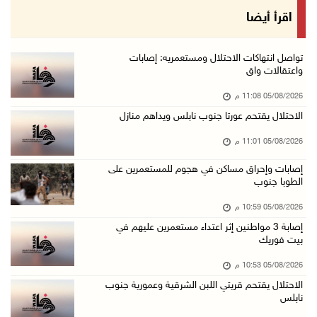
الرئيس يقلد عائلة القائد الوطني الراحل أحمد ع ...
اقرأ أيضا
05/آب/2026 08:05 م
باسم الرئيس: وزير الداخلية يمنح العميد جيسون ...
تواصل انتهاكات الاحتلال ومستعمريه: إصابات
واعتقالات واق
05/آب/2026 07:50 م
05/08/2026 11:08 م
الاحتلال يقتحم كفر مالك ودير جرير ومستعمرون ي ...
الاحتلال يقتحم عورتا جنوب نابلس ويداهم منازل
05/آب/2026 07:17 م
05/08/2026 11:01 م
"التربية" تخرج الفوج الأول من مدربي المعلمين ...
05/آب/2026 06:44 م
إصابات وإحراق مساكن في هجوم للمستعمرين على
الطوبا جنوب
عبد السلام السيد يفوز بترشيح الديمقراطيين لمج ...
05/08/2026 10:59 م
05/آب/2026 06:43 م
إصابة 3 مواطنين إثر اعتداء مستعمرين عليهم في
الهلال الأحمر: 8 إصابات إثر اعتداء الاحتلال ...
بيت فوريك
05/آب/2026 06:13 م
05/08/2026 10:53 م
مخطط استعماري جديد في "جيلو" يهدد بعزل القدس ...
الاحتلال يقتحم قريتي اللبن الشرقية وعمورية جنوب
نابلس
05/آب/2026 06:10 م