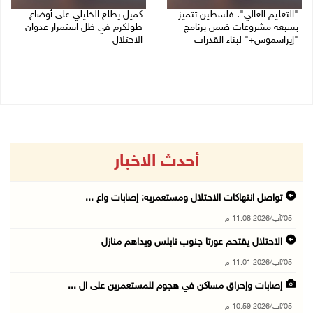
"التعليم العالي": فلسطين تتميز
كميل يطلع الخليلي على أوضاع
بسبعة مشروعات ضمن برنامج
طولكرم في ظل استمرار عدوان
"إيراسموس+" لبناء القدرات
الاحتلال
05/08/2026 04:47 م
05/08/2026 03:23 م
أحدث الاخبار
تواصل انتهاكات الاحتلال ومستعمريه: إصابات واع ...
05/آب/2026 11:08 م
الاحتلال يقتحم عورتا جنوب نابلس ويداهم منازل
05/آب/2026 11:01 م
إصابات وإحراق مساكن في هجوم للمستعمرين على ال ...
05/آب/2026 10:59 م