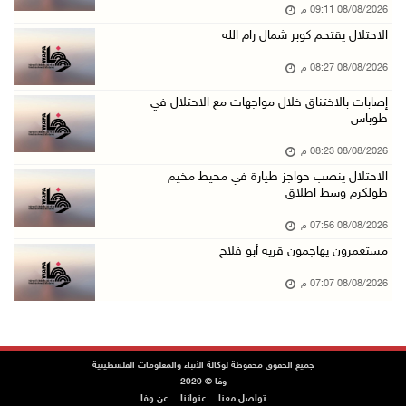
08/08/2026 09:11 م
جلسة لمجلس الأمن بشأن الضفة الغربية الثلاثاء ...
الاحتلال يقتحم كوبر شمال رام الله
08/آب/2026 04:03 م
08/08/2026 08:27 م
50 طفلا وطفلة من القدس يستعدون للمغادرة إلى ا ...
08/آب/2026 03:51 م
إصابات بالاختناق خلال مواجهات مع الاحتلال في
طوباس
مستعمر إرهابي يُطلق مواشيه في أراضي الطيبة شر ...
08/08/2026 08:23 م
08/آب/2026 02:37 م
الاحتلال ينصب حواجز طيارة في محيط مخيم
إصابتان في هجوم للمستعمرين الإرهابيين على بيت ...
طولكرم وسط اطلاق
08/آب/2026 02:26 م
08/08/2026 07:56 م
الرئيس يستقبل مجلس بلدية بيت لحم ويؤكد النهوض ...
مستعمرون يهاجمون قرية أبو فلاح
08/آب/2026 02:11 م
08/08/2026 07:07 م
عبوات المعلبات الفارغة لزراعة الأشتال في غزة
08/آب/2026 12:53 م
الفيضانات في ولاية آسام الهندية تودي بـ98 شخص ...
جميع الحقوق محفوظة لوكالة الأنباء والمعلومات الفلسطينية
وفا © 2020
08/آب/2026 12:42 م
تواصل معنا
عنواننا
عن وفا