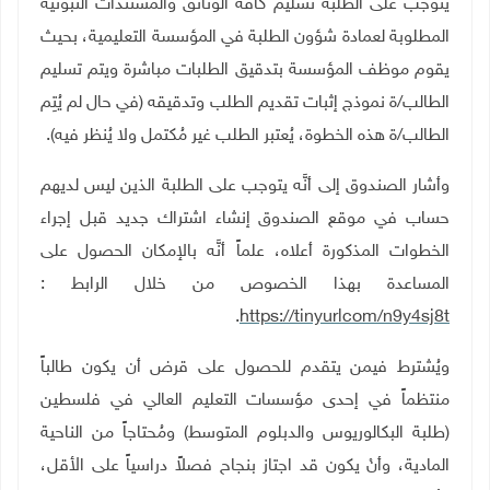
يتوجب على الطلبة تسليم كافة الوثائق والمستندات الثبوتية
المطلوبة لعمادة شؤون الطلبة في المؤسسة التعليمية، بحيث
يقوم موظف المؤسسة بتدقيق الطلبات مباشرة ويتم تسليم
الطالب/ة نموذج إثبات تقديم الطلب وتدقيقه (في حال لم يُتِم
الطالب/ة هذه الخطوة، يُعتبر الطلب غير مُكتمل ولا يُنظر فيه)
.
وأشار الصندوق إلى أنَّه يتوجب على الطلبة الذين ليس لديهم
حساب في موقع الصندوق إنشاء اشتراك جديد قبل إجراء
الخطوات المذكورة أعلاه، علماً أنَّه بالإمكان الحصول على
المساعدة بهذا الخصوص من خلال الرابط
:
.
https://tinyurlcom/n9y4sj8t
ويُشترط فيمن يتقدم للحصول على قرض أن يكون طالباً
منتظماً في إحدى مؤسسات التعليم العالي في فلسطين
(طلبة البكالوريوس والدبلوم المتوسط) ومُحتاجاً من الناحية
المادية، وأنْ يكون قد اجتاز بنجاح فصلاً دراسياً على الأقل،