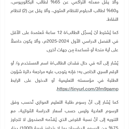
وألا يقل معدله التراكمي عن 65% لطالب البكالوريوس،
و60% لطالب الدبلوم للنظام المئوي، وألا يقل عن (2) لنظام
النقاط
.
كما يُشترط أنْ يُسجِّل الطالب/ة 12 ساعة مُعتمدة على الأقل
في الفصل الدراسي الأول 2024-2025م، وألا يكون حاصلاً
على أية منحة أو مُساعدة مِن جهات أخرى
.
يُشار إلى أنه في حال فقدان الطالب/ة اسم المستخدم و/ أو
الرقم السري الخاص به؛ فإنه يتوجب عليه مراجعة دائرة شؤون
الطلبة في مؤسسته التعليمية أو الدخول على الرابط
.
https://tinyurl.com/3fm9pamp
كما يُشار إلى أنَّ رسوم طلبة التعليم الموازي تُحسب وفق
الرسوم العادية وليس حسب أسعار الدراسة المُوازية، مع
التنويه إلى أنَّ نسبة القرض الذي يُقدِّمه الصندوق لا تتجاوز
75% من الرسوم الدراسية؛ بما لا يتجاوز قيمة (1000) دينار