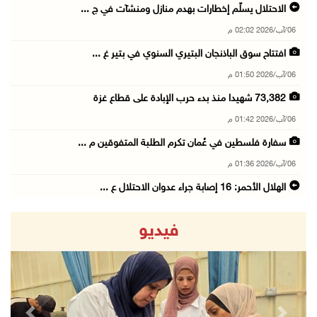
الاحتلال يسلّم إخطارات بهدم منازل ومنشآت في ج ...
06/آب/2026 02:02 م
افتتاح سوق الباذنجان البتيري السنوي في بتير غ ...
06/آب/2026 01:50 م
73,382 شهيدا منذ بدء حرب الإبادة على قطاع غزة
06/آب/2026 01:42 م
سفارة فلسطين في عُمان تكرم الطلبة المتفوقين م ...
06/آب/2026 01:36 م
الهلال الأحمر: 16 إصابة جراء عدوان الاحتلال ع ...
06/آب/2026 01:21 م
فيديو
الحسيني يبحث مع ممثلة الهند لدى دولة فلسطين ت ...
06/آب/2026 01:19 م
إنجاز فلسطين تطلق معرض "Eco-Expo 2026" تتويجا ...
06/آب/2026 01:18 م