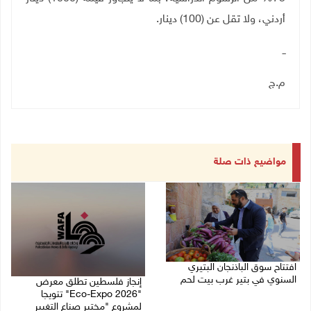
أردني، ولا تقل عن
(100)
دينار.
ــ
م.ج
مواضيع ذات صلة
افتتاح سوق الباذنجان البتيري
السنوي في بتير غرب بيت لحم
إنجاز فلسطين تطلق معرض
"Eco-Expo 2026" تتويجا
06/08/2026 01:50 م
لمشروع "مختبر صناع التغيير