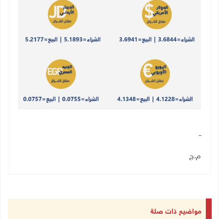
ــ
م.ج
مواضيع ذات صلة