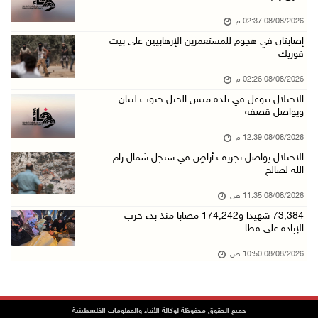
08/آب/2026 12:08 م
08/08/2026 02:37 م
42 الف مسافر تنقلوا عبر معبر الكرامة الأسبوع ...
إصابتان في هجوم للمستعمرين الإرهابيين على بيت
08/آب/2026 11:44 ص
فوريك
الاحتلال يواصل تجريف أراضٍ في سنجل شمال رام ...
08/08/2026 02:26 م
08/آب/2026 11:35 ص
الاحتلال يتوغل في بلدة ميس الجبل جنوب لبنان
ويواصل قصفه
منتخبنا الوطني للتايكواندو يستهل مشاركته في ب ...
08/آب/2026 11:06 ص
08/08/2026 12:39 م
الاحتلال يواصل تجريف أراضٍ في سنجل شمال رام
"فانا": الثقافة البحرينية تـصون الهوية الوطني ...
الله لصالح
08/آب/2026 11:04 ص
08/08/2026 11:35 ص
73,384 شهيدا و174,242 مصابا منذ بدء حرب الإبا ...
73,384 شهيدا و174,242 مصابا منذ بدء حرب
08/آب/2026 10:50 ص
الإبادة على قطا
مستعمرون إرهابيون يهاجمون منزلا ويقتحمون مناط ...
08/08/2026 10:50 ص
08/آب/2026 10:22 ص
قوات الاحتلال تجري تحقيقات ميدانية مع عشرات ا ...
جميع الحقوق محفوظة لوكالة الأنباء والمعلومات الفلسطينية
08/آب/2026 10:18 ص