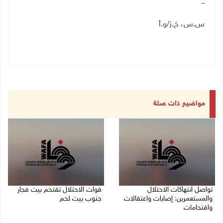
ـــ
س.س، خ.ز/و.أ
مواضيع ذات صلة
تواصل انتهاكات الاحتلال
قوات الاحتلال تقتحم بيت فجار
والمستعمرين: إصابات واعتقالات
جنوب بيت لحم
واقتحامات
07/08/2026 11:49 م