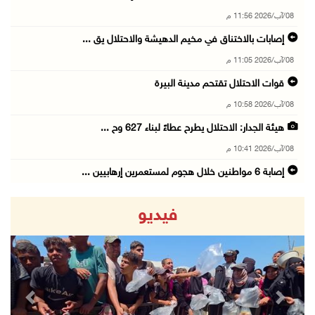
08/آب/2026 11:56 م
إصابات بالاختناق في مخيم الدهيشة والاحتلال يق ...
08/آب/2026 11:05 م
قوات الاحتلال تقتحم مدينة البيرة
08/آب/2026 10:58 م
هيئة الجدار: الاحتلال يطرح عطاءً لبناء 627 وح ...
08/آب/2026 10:41 م
إصابة 6 مواطنين خلال هجوم لمستعمرين إرهابيين ...
08/آب/2026 10:12 م
فيديو
الاحتلال يحتجز مواطنين من طمون ومخيم الفارعة
08/آب/2026 09:33 م
الاحتلال يقتحم قرية المغير شمال شرق رام الله
08/آب/2026 09:32 م
revious
Next
مستعمرون يهاجمون مسجدا في بلدة إذنا غرب الخلي ...