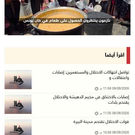
08/آب/2026 09:11 م
الاحتلال يقتحم كوبر شمال رام الله
نازحون ينتظرون الحصول على طعام في خان يونس
08/آب/2026 08:27 م
إصابات بالاختناق خلال مواجهات مع الاحتلال في ...
08/آب/2026 08:23 م
الاحتلال ينصب حواجز طيارة في محيط مخيم طولكرم ...
اقرأ أيضا
08/آب/2026 07:56 م
مستعمرون يهاجمون قرية أبو فلاح
تواصل انتهاكات الاحتلال والمستعمرين: إصابات
واعتقالات و
08/آب/2026 07:07 م
08/08/2026 11:56 م
مستعمرون يقتحمون بلدة بيت عور التحتا وقرية جل ...
إصابات بالاختناق في مخيم الدهيشة والاحتلال
08/آب/2026 06:39 م
يقتحم بلدات
فلسطين تدين الهجوم على ناقلة إماراتية في مضيق ...
08/08/2026 11:05 م
08/آب/2026 06:25 م
قوات الاحتلال تقتحم مدينة البيرة
شعراء غزة يوثقون النزوح والفقد بقصائد من الخي ...
08/08/2026 10:58 م