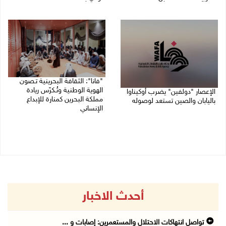
08/08/2026 04:03 م
08/08/2026 12:42 م
"فانا": الثقافة البحرينية تـصون
الهوية الوطنية وتُـكرّس ريادة
الإعصار "دولفين" يضرب أوكيناوا
مملكة البحرين كمنارة للإبداع
باليابان والصين تستعد لوصوله
الإنساني
08/08/2026 12:08 م
08/08/2026 11:04 ص
أحدث الاخبار
تواصل انتهاكات الاحتلال والمستعمرين: إصابات و ...