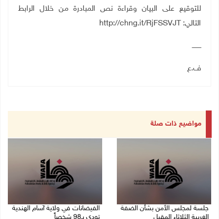
للتوقيع على البيان وقراءة نص المبادرة من خلال الرابط
التالي:
http://chng.it/RjFSSVJT
ـــــــــ
ف.ع
مواضيع ذات صلة
جلسة لمجلس الأمن بشأن الضفة
الفيضانات في ولاية آسام الهندية
الغربية الثلاثاء المقبل
تودي بـ98 شخصاً