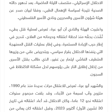
الاحتلال الإسرائيلي، منتصف الليلة الماضية، بعد تدهور حالته
الصحية نتيجة لسياسة الإهمال الطبي، وفقا لبيان صدر عن
هيئة شؤون الأسرى والمحررين ونادي الأسير الفلسطيني.
واعتبرت الهيئة والنادي أن أبو عرة، تعرض لعملية قتل بطيء
نُفّذت بحقّه منذ لحظة اعتقاله وحرمانه من العلاج، تندرج في
إطار حرب الإبادة المستمرة، وفي إطار عمليات القتل الممنهجة
التي ينفذها الاحتلال بقرار سياسي، وبتحريض علني من وزيرها
المتطرف الفاشي ايتمار بن غفير، الذي طالب بقتل الأسرى
من إخلال إطلاق النار على رؤوسهم لحل مشكلة الاكتظاظ في
السجون.
والشهيد أبو عرة، تعرض للاعتقال مرات عديدة منذ عام 1990،
متزوج وأب لسبعة من الأبناء، وقد بلغت مجموع سنوات
اعتقاله نحو 12 عاما، وكان الاحتلال قد أعاد اعتقاله في تاريخ
30 تشرين الأول/ أكتوبر 2023، وقبل اعتقاله كان يعاني من