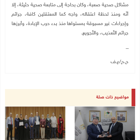
مشاكل صحية صعبة، وكان بحاجة إلى متابعة صحية حثيثة، إلا
أنّه ومنذ لحظة اعتقاله، واجه كما المعتقلين كافة، جرائم
وإجراءات غير مسبوقة بمستواها منذ بدء حرب الإبادة، وأبرزها
جرائم التّعذيب، والتّجويع
.
ــــ
ح.ح
/
ع.ف
مواضيع ذات صلة