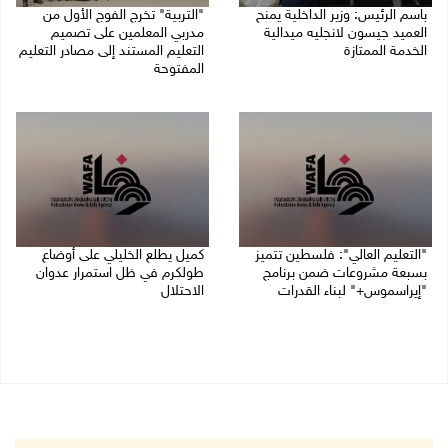
باسم الرئيس: وزير الداخلية يمنح
"التربية" تخرج الفوج الأول من
العميد جيسون لانجليه ميدالية
مدربي المعلمين على تصميم
الخدمة الممتازة
التعليم المستند إلى مصادر التعليم
المفتوحة
05/08/2026 07:50 م
05/08/2026 06:44 م
"التعليم العالي": فلسطين تتميز
كميل يطلع الخليلي على أوضاع
بسبعة مشروعات ضمن برنامج
طولكرم في ظل استمرار عدوان
"إيراسموس+" لبناء القدرات
الاحتلال
05/08/2026 04:47 م
05/08/2026 03:23 م