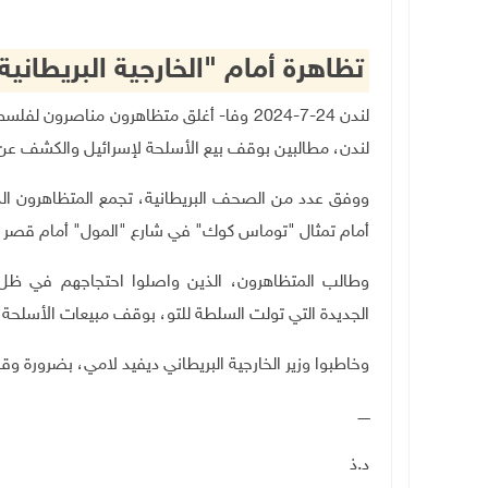
تظاهرة أمام "الخارجية البريطاني
لندن 24-7-2024 وفا- أغلق متظاهرون مناصرون
لندن، مطالبين بوقف بيع الأسلحة لإسرائيل والكشف عن الم
ووفق عدد من الصحف البريطانية، تجمع المتظاهرون ا
أمام تمثال "توماس كوك" في شارع "المول" أمام قصر باك
وطالب المتظاهرون، الذين واصلوا احتجاجهم في ظل إ
الجديدة التي تولت السلطة للتو، بوقف مبيعات الأسلحة 
وخاطبوا وزير الخارجية البريطاني ديفيد لامي، بضرورة و
ـــــ
د.ذ