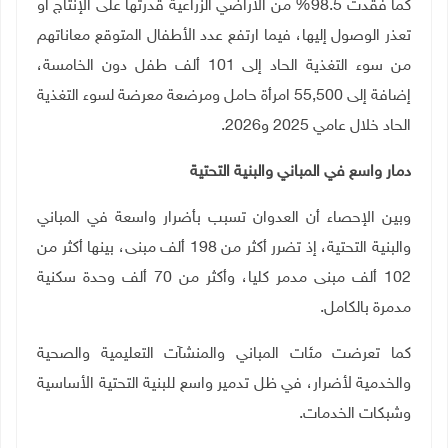
كما فقدت 98.5% من الأراضي الزراعية قدرتها على الإنتاج أو
تعذر الوصول إليها، فيما ارتفع عدد الأطفال المتوقع معاناتهم
من سوء التغذية الحاد إلى 101 ألف طفل دون الخامسة،
إضافة إلى 55,500 امرأة حامل ومرضعة معرضة لسوء التغذية
الحاد خلال عامي 2025 و2026
.
دمار واسع في المباني والبنية التحتية
وبين الإحصاء أن العدوان تسبب بأضرار واسعة في المباني
والبنية التحتية، إذ تضرر أكثر من 198 ألف مبنى، بينها أكثر من
102 ألف مبنى مدمر كليا، وأكثر من 70 ألف وحدة سكنية
مدمرة بالكامل
.
كما تعرضت مئات المباني والمنشآت التعليمية والصحية
والخدمية لأضرار، في ظل تدمير واسع للبنية التحتية الأساسية
وشبكات الخدمات
.