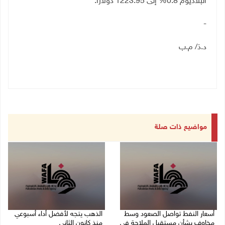
البلاديوم 0.8% إلى 1223.95 دولارًا
.
-
د.ذ/ م.ب
مواضيع ذات صلة
أسعار النفط تواصل الصعود وسط
الذهب يتجه لأفضل أداء أسبوعي
مخاوف بشأن مستقبل الملاحة في
منذ كانون الثاني