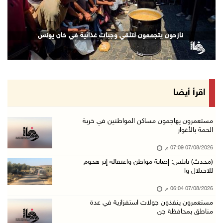
07/آب/2026 02:38 م
70 ألفا يؤدون صلاة الجمعة في المسجد الأقصى
نازحون يتجمعون لتلقي وجبات غذائية في خان يونس
07/آب/2026 02:29 م
الرئاسة تدين الهجمات الصاروخية على المملكة ال ...
07/آب/2026 02:19 م
مستعمرون ينفذون جولات استفزازية في عدة مناطق ...
اقرأ أيضا
07/آب/2026 02:08 م
أمين عام الجامعة العربية يحذر من نهج إسرائيل ...
مستعمرون يهاجمون مساكن المواطنين في خربة
الحمة بالأغوار
07/آب/2026 01:41 م
07/08/2026 07:09 م
مستعمرون يهاجمون صهريجا للمياه في خلايل اللوز ...
(محدث) نابلس: إصابة مواطن واعتقاله إثر هجوم
07/آب/2026 01:38 م
للاحتلال وا
مستعمرون يهاجمون مجددا تجمع الكعابنة شرق الطي ...
07/08/2026 06:04 م
07/آب/2026 12:08 م
مستعمرون ينفذون جولات استفزازية في عدة
مناطق بمحافظة جن
أسعار النفط تواصل الصعود وسط مخاوف بشأن مستقب ...