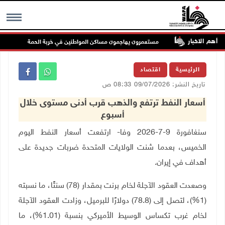
أهم الاخبار
لملاحة
مستعمرون يهاجمون مساكن المواطنين في خربة الحمة بالأغوار الشمال
MENU
الرئيسية
اقتصاد
تاريخ النشر: 09/07/2026 08:33 ص
أسعار النفط ترتفع والذهب قرب أدنى مستوى خلال
أسبوع
سنغافورة 9-7-2026 وفا- ارتفعت أسعار النفط اليوم
الخميس، بعدما شنت الولايات المتحدة ضربات جديدة على
أهداف في إيران
.
وصعدت العقود الآجلة لخام برنت بمقدار (78) سنتًا، ما نسبته
(1%)، لتصل إلى (78.8) دولارًا للبرميل، وزادت العقود الآجلة
لخام غرب تكساس الوسيط الأميركي بنسبة (1.01%)، ما