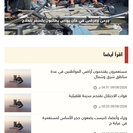
09/آب/2026 03:49 م
أبو زيد يبحث مع مدير عام المعهد المصرفي التعا ...
جرحى ومرضى في خان يونس يطالبون بالسفر للعلاج
09/آب/2026 03:48 م
قوات الاحتلال تقتحم مدينة قلقيلية
09/آب/2026 03:20 م
رئيس البرلمان العربي يعزي بوفاة السفير اللوح: ...
اقرأ أيضا
09/آب/2026 03:05 م
لجنة الانتخابات تبدأ تدريب طواقمها استعدادا ل ...
مستعمرون يقتحمون أراضي المواطنين في عدة
مناطق شرق وشمال
09/آب/2026 02:56 م
09/08/2026 04:31 م
فتوح ينعى سفير فلسطين لدى مصر القائد الوطني د ...
قوات الاحتلال تقتحم مدينة قلقيلية
09/آب/2026 02:54 م
09/08/2026 03:20 م
الرئيس يستقبل رئيسة وأعضاء مجلس بلدي نابلس وي ...
09/آب/2026 02:30 م
وزراء وأعضاء كنيست يضعون حجر الأساس لمستعمرة
في عرابة ج
وزراء وأعضاء كنيست يضعون حجر الأساس لمستعمرة ...