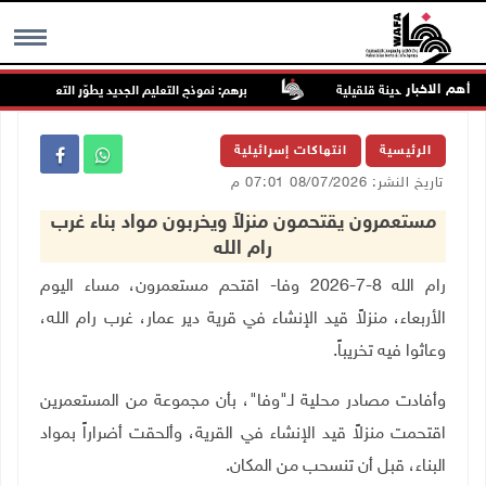
أهم الاخبار
تلال تقتحم مدينة قلقيلية
برهم: نموذج التعليم الجديد يطوّر التعلم ولا يلغي 
MENU
الرئيسية
انتهاكات إسرائيلية
تاريخ النشر: 08/07/2026 07:01 م
مستعمرون يقتحمون منزلاً ويخربون مواد بناء غرب
رام الله
رام الله 8-7-2026 وفا- اقتحم مستعمرون، مساء اليوم
الأربعاء، منزلاً قيد الإنشاء في قرية دير عمار، غرب رام الله،
وعاثوا فيه تخريباً
.
وأفادت مصادر محلية لـ"وفا"، بأن مجموعة من المستعمرين
اقتحمت منزلاً قيد الإنشاء في القرية، وألحقت أضراراً بمواد
البناء، قبل أن تنسحب من المكان
.