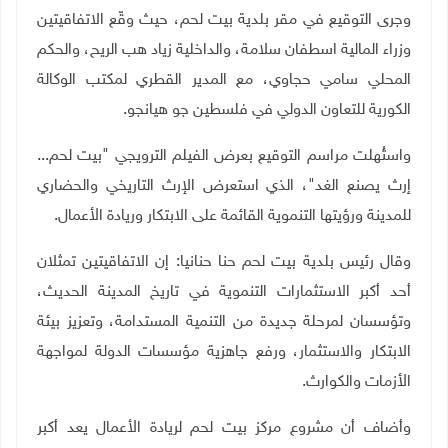
وجرى التوقيع في مقر بلدية بيت لحم، حيث وقّع الاتفاقيتين
وزراء المالية اسطفان سلامة، والداخلية زياد هب الريح، والحكم
المحلي سامي حجاوي، مع المدير القطري لمكتب الوكالة
الكورية للتعاون الدولي في فلسطين جو هيانجو
.
واستُهلت مراسم التوقيع بعرض الفيلم الترويجي "بيت لحم...
إرث يصنع الغد"، الذي استعرض الإرث التاريخي والحضاري
للمدينة ورؤيتها التنموية القائمة على الابتكار وريادة الأعمال
.
وقال رئيس بلدية بيت لحم حنا حنانيا: إن الاتفاقيتين تمثلان
أحد أكبر الاستثمارات التنموية في تاريخ المدينة الحديث،
وتؤسسان لمرحلة جديدة من التنمية المستدامة، وتعزيز بيئة
الابتكار والاستثمار، ورفع جاهزية مؤسسات الدولة لمواجهة
الأزمات والكوارث
.
وأضاف أن مشروع مركز بيت لحم لريادة الأعمال يعد أكبر