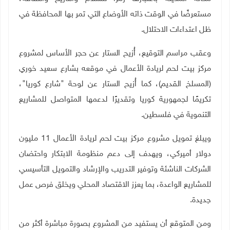
مستعرضًا في الوقت ذاته الأوضاع التي تمر بها المحافظة في
ظل اعتداءات الاحتلال
.
وعقب مراسم التوقيع، أُزيح الستار عن حجر الأساس لمشروع
مركز بيت لحم لريادة الأعمال في موقعه بشارع سعيد خوري
(المسلخ القديم)، كما أُزيح الستار عن لوحة "شارع كوريا"،
تكريمًا لجمهورية كوريا وتقديرًا لدعمها المتواصل للمشاريع
التنموية في فلسطين
.
ويبلغ تمويل مشروع مركز بيت لحم لريادة الأعمال 11 مليون
دولار أميركي، ويهدف إلى دعم منظومة الابتكار واحتضان
الشركات الناشئة وتوفير التدريب والإرشاد والتمويل التأسيسي
للمشاريع الواعدة، بما يعزز الاقتصاد المحلي ويخلق فرص عمل
جديدة
.
ومن المتوقع أن يستفيد من المشروع بصورة مباشرة أكثر من