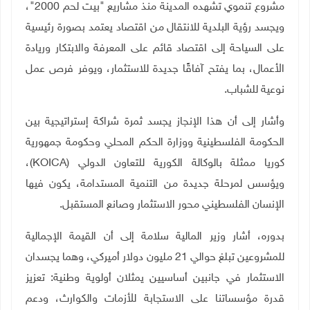
مشروع تنموي تشهده المدينة منذ مشاريع "بيت لحم 2000"،
ويجسد رؤية البلدية للانتقال من اقتصاد يعتمد بصورة رئيسية
على السياحة إلى اقتصاد قائم على المعرفة والابتكار وريادة
الأعمال، بما يفتح آفاقًا جديدة للاستثمار، ويوفر فرص عمل
نوعية للشباب
.
وأشار إلى أن هذا الإنجاز يجسد ثمرة شراكة إستراتيجية بين
الحكومة الفلسطينية ووزارة الحكم المحلي وحكومة جمهورية
كوريا ممثلة بالوكالة الكورية للتعاون الدولي (
KOICA
)،
ويؤسس لمرحلة جديدة من التنمية المستدامة، يكون فيها
الإنسان الفلسطيني محور الاستثمار وصانع المستقبل.
بدوره، أشار وزير المالية سلامة إلى أن القيمة الإجمالية
للمشروعين تبلغ حوالي 21 مليون دولار أميركي، وهما يجسدان
الاستثمار في جانبين أساسيين يمثلان أولوية وطنية: تعزيز
قدرة مؤسساتنا على الاستجابة للأزمات والكوارث، ودعم