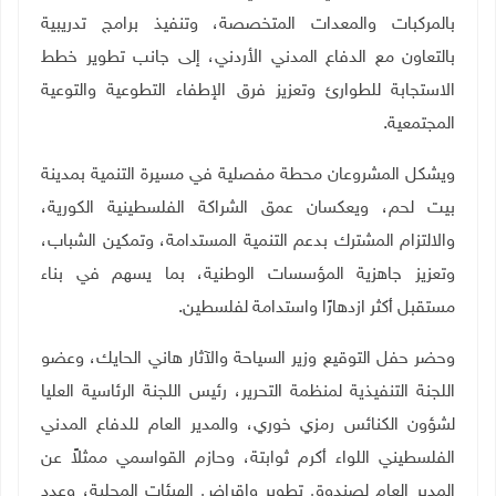
بالمركبات والمعدات المتخصصة، وتنفيذ برامج تدريبية
بالتعاون مع الدفاع المدني الأردني، إلى جانب تطوير خطط
الاستجابة للطوارئ وتعزيز فرق الإطفاء التطوعية والتوعية
المجتمعية
.
ويشكل المشروعان محطة مفصلية في مسيرة التنمية بمدينة
بيت لحم، ويعكسان عمق الشراكة الفلسطينية الكورية،
والالتزام المشترك بدعم التنمية المستدامة، وتمكين الشباب،
وتعزيز جاهزية المؤسسات الوطنية، بما يسهم في بناء
مستقبل أكثر ازدهارًا واستدامة لفلسطين.
وحضر حفل التوقيع وزير السياحة والآثار هاني الحايك، وعضو
اللجنة التنفيذية لمنظمة التحرير، رئيس اللجنة الرئاسية العليا
لشؤون الكنائس رمزي خوري، والمدير العام للدفاع المدني
الفلسطيني اللواء أكرم ثوابتة، وحازم القواسمي ممثلاً عن
المدير العام لصندوق تطوير وإقراض الهيئات المحلية،
وعدد