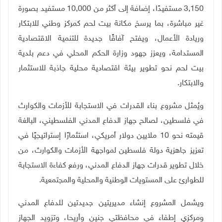
3,150 مستفيدًا، إضافة إلى أكثر من 10,000 مستفيد بصورة
غير مباشرة، بما يرسخ مكانة بيت لحم كمركز وطني للابتكار
وريادة الأعمال، ويفتح آفاقًا جديدة للتنمية الاقتصادية
المستدامة، ويعزز جهود وزارة الحكم المحلي في دعم بلدية
بيت لحم نحو تطوير بيئة اقتصادية محلية جاذبة للاستثمار
والابتكار.
ويُمثل مشروع بناء القدرات في الاستجابة للأزمات والكوارث
في فلسطين، لصالح جهاز الدفاع المدني الفلسطيني، البالغة
قيمته نحو 10 ملايين دولار أمريكي، استثمارًا إستراتيجيًا في
تعزيز جاهزية دولة فلسطين لمواجهة الأزمات والكوارث، من
خلال تطوير قدرات جهاز الدفاع المدني، ورفع كفاءة الاستجابة
للطوارئ على المستويات الوطنية والمحلية والمجتمعية.
ويشمل المشروع إنشاء مديريتين جديدتين للدفاع المدني
ومركزي إطفاء في محافظتي جنين وأريحا، وتزويد الجهاز