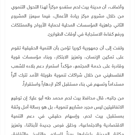
وأضاف، أن مدينة بيت لحم ستغدو مركزاً لهذا التحول التنموي
من خلال مشروع مركز ريادة الأعمال، فيما سيعزز المشروع
الثاني جاهزية المؤسسات المحلية لحماية الأرواح والممتلكات
ورفع كفاءة الاستجابة في أوقات الطوارئ.
ولفت إلى أن جمهورية كوريا تؤمن بأن التنمية الحقيقية تقوم
على تمكين الإنسان، وتعزيز الابتكار، وبناء مؤسسات قوية
وقادرة على خدمة المجتمع، مؤكداً استمرار دعم بلاده للشعب
الفلسطيني من خلال شراكات تنموية طويلة الأمد تترك أثراً
مستداماً وتسهم في بناء مستقبل أكثر ازدهاراً واستقراراً.
من جانبه، قال محافظ بيت لحم محمد طه أبو عليا: إن توقيع
الاتفاقيتين ليس مجرد مشاريع تنموية، بل هو رسالة أمل وثقة
بمستقبل بيت لحم، وإسهام حقيقي في دعم التنمية
الاقتصادية والاجتماعية، وخلق فرص جديدة لأبنائنا، وتعزيز
مكانة المدينة باعتبارها رمزاً للسلام والتاريخ والثقافة،