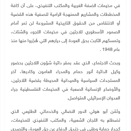
في مخيمات الضفة الغربية والمكتب التنفيذي، على أن كافة
المخططات والمشاريع الممنهجة الرامية لتصفية هذه القضية
أو الانتقاص من الحقوق التاريخية المشروعة لن تمر أمام
الصمود الأسطوري للاجئين في مخيمات اللجوء والشتات،
وتمسكهم الثابت بحق العودة إلى ديارهم التي هُجّروا منها منذ
عام 1948
.
وبحث الاجتماع، الذي عقد بمقر دائرة شؤون اللاجئين بحضور
وكيل الدائرة أنور حمام والمدراء العامون وكادرها، آخر
المستجدات السياسية والميدانية المحيطة بقضية اللاجئين،
والأوضاع الإنسانية الصعبة في المخيمات الفلسطينية جراء
العدوان الإسرائيلي المتواصل.
وثمّن أبو هولي الدور النضالي والخدماتي الطليعي الذي
تضطلع به اللجان الشعبية، والمكتب التنفيذي للمخيمات،
كجدار حماية وطني في خندق الدفاع عن حق العودة، والتصدي