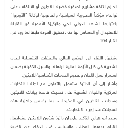
الحازم لكافة مشاريع تصفية قضية اللاجئين أو الالتفاف على
ثوابته، مؤكداً المحورية السياسية والقانونية لوكالة "الأونروا"
باعتبارها الشاهد الدولي الحي والركيزة الأممية غير القابلة
للاستبدال أو المساس بها حتى تحقيق العودة طبقا لما ورد في
القرار 194
.
وتطرق اللقاء الى الوضع المالي والنفقات التشغيلية للجان
الشعبية في ظل الأزمة المالية الراهنة، والسبل الكفيلة بضمان
استمرار عمل اللجان وتقديم الخدمات الأساسية للاجئين.
وأشار إلى أن الدائرة ستعمل بالتعاون مع لجنة الانتخابات
المركزية واللجان الشعبية على تحديث قاعدة بيانات اللاجئين
وسجلات الناخبين في المخيمات، بما يضمن جاهزية هذه
السجلات عند إجراء الانتخابات
.
وجدد أبو هولي التأكيد على أن دائرة شؤون اللاجئين ستواصل
القيام بدورها الوطني والسياسي في الدفاع عن قضية