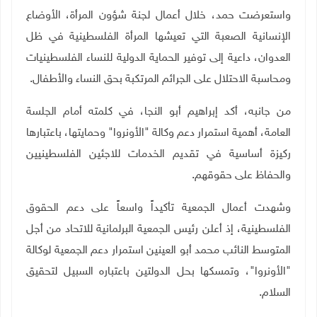
واستعرضت حمد، خلال أعمال لجنة شؤون المرأة، الأوضاع
الإنسانية الصعبة التي تعيشها المرأة الفلسطينية في ظل
العدوان، داعية إلى توفير الحماية الدولية للنساء الفلسطينيات
ومحاسبة الاحتلال على الجرائم المرتكبة بحق النساء والأطفال
.
من جانبه، أكد إبراهيم أبو النجا، في كلمته أمام الجلسة
العامة، أهمية استمرار دعم وكالة "الأونروا" وحمايتها، باعتبارها
ركيزة أساسية في تقديم الخدمات للاجئين الفلسطينيين
والحفاظ على حقوقهم
.
وشهدت أعمال الجمعية تأكيداً واسعاً على دعم الحقوق
الفلسطينية، إذ أعلن رئيس الجمعية البرلمانية للاتحاد من أجل
المتوسط النائب محمد أبو العينين استمرار دعم الجمعية لوكالة
"الأونروا"، وتمسكها بحل الدولتين باعتباره السبيل لتحقيق
السلام
.