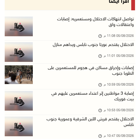
اقرأ أيضا
05/آب/2026 08:05 م
باسم الرئيس: وزير الداخلية يمنح العميد جيسون ...
تواصل انتهاكات الاحتلال ومستعمريه: إصابات
واعتقالات واق
05/آب/2026 07:50 م
05/08/2026 11:08 م
الاحتلال يقتحم كفر مالك ودير جرير ومستعمرون ي ...
الاحتلال يقتحم عورتا جنوب نابلس ويداهم منازل
05/آب/2026 07:17 م
05/08/2026 11:01 م
"التربية" تخرج الفوج الأول من مدربي المعلمين ...
05/آب/2026 06:44 م
إصابات وإحراق مساكن في هجوم للمستعمرين على
الطوبا جنوب
عبد السلام السيد يفوز بترشيح الديمقراطيين لمج ...
05/08/2026 10:59 م
05/آب/2026 06:43 م
إصابة 3 مواطنين إثر اعتداء مستعمرين عليهم في
الهلال الأحمر: 8 إصابات إثر اعتداء الاحتلال ...
بيت فوريك
05/آب/2026 06:13 م
05/08/2026 10:53 م
مخطط استعماري جديد في "جيلو" يهدد بعزل القدس ...
الاحتلال يقتحم قريتي اللبن الشرقية وعمورية جنوب
نابلس
05/آب/2026 06:10 م
الاحتلال ينصب حاجزًا عسكريًا على مدخل بلدة دي ...
05/08/2026 10:47 م