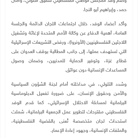
وضم وفد المجلس الوطني الفلسطيني شفيق التلولي، وآمال
حمد، وإبراهيم أبو النجا
.
وأكد أعضاء الوفد، خلال اجتماعات اللجان الدائمة والجلسة
العامة، أهمية الدفاع عن وكالة الأمم المتحدة لإغاثة وتشغيل
اللاجئين الفلسطينيين (الأونروا)، ورفض التشريعات الإسرائيلية
التي تستهدف عملها، إلى جانب المطالبة بوقف العدوان على
قطاع غزة، وتوفير الحماية للمدنيين، وضمان وصول
المساعدات الإنسانية دون عوائق
.
وشدد التلولي، في مداخلته أمام لجنة الشؤون السياسية
والأمن وحقوق الإنسان، على ضرورة تفعيل الدبلوماسية
البرلمانية لمساءلة الاحتلال الإسرائيلي، كما قدم الوفد
الفلسطيني مقترحات لتطوير عمل الجمعية البرلمانية، شملت
استحداث لجان متخصصة تُعنى بالقضية الفلسطينية،
والملفات الإنسانية، وجهود إعادة الإعمار
.