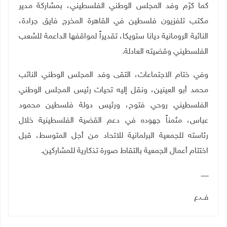
كما كرّم وفد المجلس الوطني الفلسطيني، بمشاركة مدير
مكتب تلفزيون فلسطين في القاهرة المخرج فايق جرادة،
النائبة الرومانية ديانا ستويكا، تقديراً لمواقفها الداعمة للشعب
الفلسطيني وقضيته العادلة
.
وفي ختام الاجتماعات، التقى وفد المجلس الوطني النائب
محمد أبو العينين، ونقل إليه تحيات رئيس المجلس الوطني
الفلسطيني روحي فتوح، ورئيس دولة فلسطين محمود
عباس، مثمناً جهوده في دعم القضية الفلسطينية خلال
رئاسته للجمعية البرلمانية للاتحاد من أجل المتوسط، قبل
اختتام أعمال الجمعية بالتقاط صورة تذكارية للمشاركين
.
ـــــــ
ف.ع