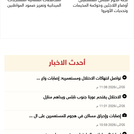
لجنة الحوار اللبناني الفلسطيني
المحافظات الشمالية المستجدات
أوضاع اللاجئين وحوكمة المخيمات
الميدانية وتعزيز صمود المواطنين
وتحديات الأونروا
03/08/2026 06:20 م
03/08/2026 08:12 م
أحدث الاخبار
تواصل انتهاكات الاحتلال ومستعمريه: إصابات واع ...
05/آب/2026 11:08 م
الاحتلال يقتحم عورتا جنوب نابلس ويداهم منازل
05/آب/2026 11:01 م
إصابات وإحراق مساكن في هجوم للمستعمرين على ال ...
05/آب/2026 10:59 م