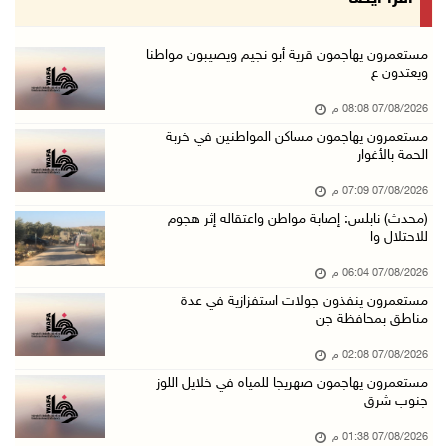
07/آب/2026 02:29 م
الرئاسة تدين الهجمات الصاروخية على المملكة ال ...
مستعمرون يهاجمون قرية أبو نجيم ويصيبون مواطنا
ويعتدون ع
07/آب/2026 02:19 م
07/08/2026 08:08 م
مستعمرون ينفذون جولات استفزازية في عدة مناطق ...
مستعمرون يهاجمون مساكن المواطنين في خربة
07/آب/2026 02:08 م
الحمة بالأغوار
أمين عام الجامعة العربية يحذر من نهج إسرائيل ...
07/08/2026 07:09 م
07/آب/2026 01:41 م
(محدث) نابلس: إصابة مواطن واعتقاله إثر هجوم
للاحتلال وا
مستعمرون يهاجمون صهريجا للمياه في خلايل اللوز ...
07/آب/2026 01:38 م
07/08/2026 06:04 م
مستعمرون ينفذون جولات استفزازية في عدة
مستعمرون يهاجمون مجددا تجمع الكعابنة شرق الطي ...
مناطق بمحافظة جن
07/آب/2026 12:08 م
07/08/2026 02:08 م
أسعار النفط تواصل الصعود وسط مخاوف بشأن مستقب ...
مستعمرون يهاجمون صهريجا للمياه في خلايل اللوز
07/آب/2026 10:25 ص
جنوب شرق
الذهب يتجه لأفضل أداء أسبوعي منذ كانون الثاني
07/08/2026 01:38 م