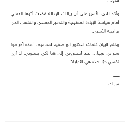
الدولي.
وأكد نادي الأسير على أن بيانات الإدانة فقدت أثرها العملي
أمام سياسة الإبادة الممنهجة والتدمير الجسدي والنفسي الذي
يواجهه الأسرى.
وختم البيان كلمات الدكتور أبو صفية لمحاميه، "هذه آخر مرة
ستراني فيها… لقد أحضروني إلى هنا لكي يقتلوني. لا أرى
نفسي حيًا. هذه هي النهاية".
ــــــــــ
س.ك