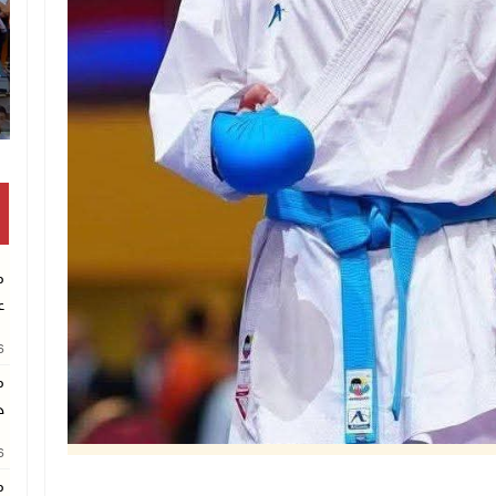
انتشال رفات شهيد مجهول الهوية بخان 
م
ع
26
م
خ
26
م