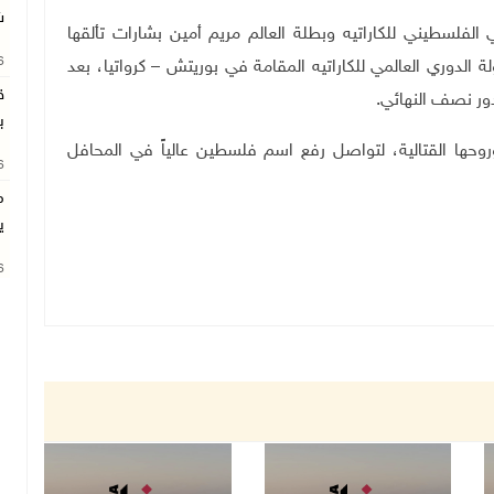
ش
بنا الوطني الفلسطيني للكاراتيه وبطلة العالم مريم أمين بشارات تألقها
26
ة الدوري العالمي للكاراتيه المقامة في بوريتش – كرواتيا، بعد
ق
.
ب
روحها القتالية، لتواصل رفع اسم فلسطين عالياً في المحافل
26
م
ي
26