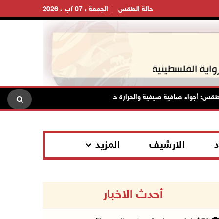
حالة الطقس
الجمعة ، 07 آب ، 2026
جواء صافية صيفية والحرارة حول معدلها العام
محافظة القدس: ا
د
الارشيف
المزيد
أحدث الاخبار