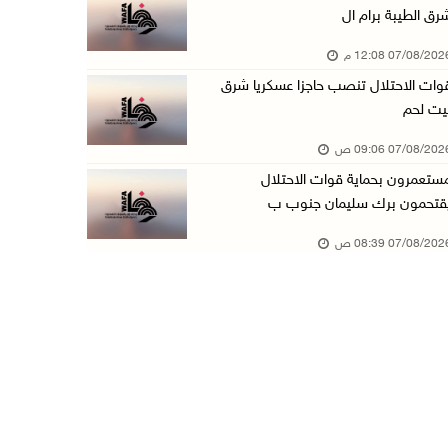
رق الطيبة برام ال
الاحتلال يخطر باقتلاع أشجار من 310 دونمات وال ...
07/08/20 12:08 م
06/آب/2026 11:14 م
وات الاحتلال تنصب حاجزا عسكريا شرق
قوات الاحتلال تقتحم يعبد جنوب غرب جنين
يت لحم
06/آب/2026 10:49 م
07/08/20 09:06 ص
48 إصابة منذ بدء عدوان الاحتلال على مخيم قلند ...
ستعمرون بحماية قوات الاحتلال
06/آب/2026 10:45 م
قتحمون برك سليمان جنوب ب
الاحتلال يعتقل شابين من المغير
07/08/20 08:39 ص
06/آب/2026 10:27 م
وزير الداخلية يبحث مع مكافحة المخدرات الدولي ...
06/آب/2026 10:01 م
رئيس بلدية الخليل يطلع وفدا أميركيا على تطورا ...
06/آب/2026 09:59 م