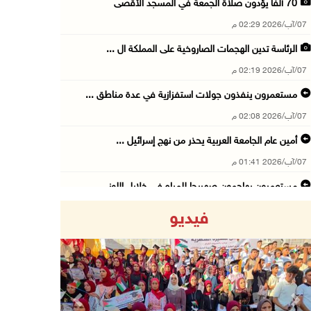
70 ألفا يؤدون صلاة الجمعة في المسجد الأقصى
07/آب/2026 02:29 م
الرئاسة تدين الهجمات الصاروخية على المملكة ال ...
07/آب/2026 02:19 م
مستعمرون ينفذون جولات استفزازية في عدة مناطق ...
07/آب/2026 02:08 م
أمين عام الجامعة العربية يحذر من نهج إسرائيل ...
07/آب/2026 01:41 م
مستعمرون يهاجمون صهريجا للمياه في خلايل اللوز ...
07/آب/2026 01:38 م
فيديو
مستعمرون يهاجمون مجددا تجمع الكعابنة شرق الطي ...
07/آب/2026 12:08 م
أسعار النفط تواصل الصعود وسط مخاوف بشأن مستقب ...
07/آب/2026 10:25 ص
Previous
Next