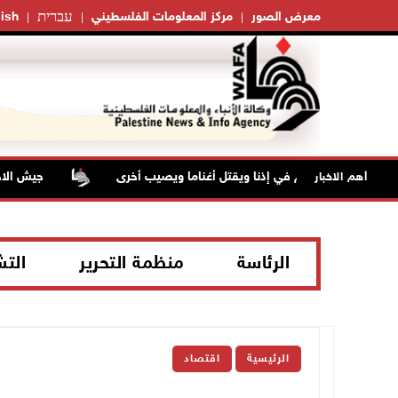
עברית
معرض الصور
مركز المعلومات الفلسطيني
ish
 على راعي أغنام في إذنا ويقتل أغناما ويصيب أخرى
جيش الاحتلال 
أهم الاخبار
الرئاسة
منظمة التحرير
الت
الرئيسية
اقتصاد