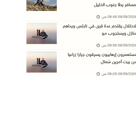
مسافر يطا جنوب الخليل
هيئة الجدار: الاحتلال يطرح عطاءً لبناء 627 وح ...
09/08/20 08:49 ص
08/آب/2026 10:41 م
لاحتلال يقتحم عدة قرى في نابلس ويداهم
إصابة 6 مواطنين خلال هجوم لمستعمرين إرهابيين ...
نازل ويستجوب مو
08/آب/2026 10:12 م
09/08/20 08:36 ص
الاحتلال يحتجز مواطنين من طمون ومخيم الفارعة
ستعمرون إرهابيون يسرقون جرارا زراعيا
08/آب/2026 09:33 م
ن بيت أمرين شمال
الاحتلال يقتحم قرية المغير شمال شرق رام الله
09/08/20 08:29 ص
08/آب/2026 09:32 م
مستعمرون يهاجمون مسجدا في بلدة إذنا غرب الخلي ...
08/آب/2026 09:11 م
الاحتلال يقتحم كوبر شمال رام الله
08/آب/2026 08:27 م
إصابات بالاختناق خلال مواجهات مع الاحتلال في ...