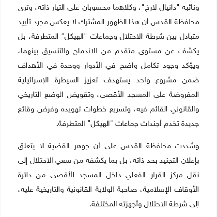
ونائبه "دانيال لارخ"، وكلاهما محسوبان على التيار ذاته، وترى
محافظة القدس أن هذا الظهور المشترك لا يعكس مجرد تأييد
متبادل بين شرطة الاحتلال وجماعات "الهيكل" المتطرفة، بل
يكشف عن مستوى متقدم من الاندماج والتنسيق بينهما،
ويؤكد وجود تكامل واضح في الأدوار ووحدة في الأهداف
ضمن مشروع واحد يستهدف تعزيز السيطرة الإسرائيلية
المفروضة على المسجد الأقصى، وتقويض الوضع التاريخي
والقانوني القائم فيه، وتسريع خطوات تهويده وفرض وقائع
جديدة تخدم أجندات جماعات "الهيكل" المتطرفة
.
وشددت محافظة القدس على أن جوهر القضية لا يتعلق
بإعلان التجنيد بحد ذاته، بل بما يكشفه من سعي الاحتلال إلى
نقل مركز القرار الفعلي داخل المسجد الأقصى من دائرة
الأوقاف الإسلامية، صاحبة الولاية القانونية والتاريخية عليه،
إلى شرطة الاحتلال وأجهزته المختلفة.