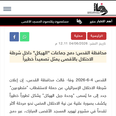
أهم الاخبار
 أراضي المغير
مستعمرون يقتحمون المسجد الأقصى
مستع
MENU
الرئيسية
محلية
تاريخ النشر: 04/06/2026 12:11 م
محافظة القدس: دمج جماعات "الهيكل" داخل شرطة
الاحتلال بالأقصى يمثل تصعيداً خطيراً
القدس 4-6-2026 وفا- قالت محافظة القدس، إن إعلان
شرطة الاحتلال الإسرائيلي عن حملة لاستقطاب "متطوعين"
جدد إلى ما يُسمى "وحدة جبل الهيكل" يشكل تطوراً خطيراً
يكشف بصورة علنية عن نية الاحتلال المضي نحو مرحلة أكثر
تقدماً في مشروع تهويد المسجد الأقصى المبارك، عبر دمج