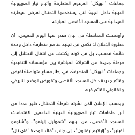
جماعات "الهيكل" المزعوم المتطرفة وأتباع تيار الصهيونية
الدينية داخل الجهة التي يستخدمها الاحتلال لفرض سيطرته
الميدانية على المسجد الأقصى المبارك
.
وأوضحت المحافظة في بيان صدر عنها اليوم الخميس، أن
خطورة الإعلان لا تكمن في تجنيد عناصر متطرفة داخل وحدة
قائمة فحسب، بل في كونه يكشف عن انتقال الاحتلال إلى
مرحلة جديدة من الشراكة المباشرة بين مؤسساته التنفيذية
وجماعات "الهيكل" المتطرفة، في إطار مساعٍ متواصلة لفرض
وقائع جديدة داخل المسجد الأقصى وتقويض الوضع التاريخي
والقانوني القائم فيه
.
وبحسب الإعلان الذي نشرته شرطة الاحتلال، ظهر عددا من
أبرز حاخامات تيار الصهيونية الدينية الداعمين لاقتحامات
المسجد الأقصى، من بينهم "شموئيل إلياهو"، و"شلومو
أفينير"، و"إلياكيم ليفانون"، إلى جانب "قائد الوحدة "غاي تال"