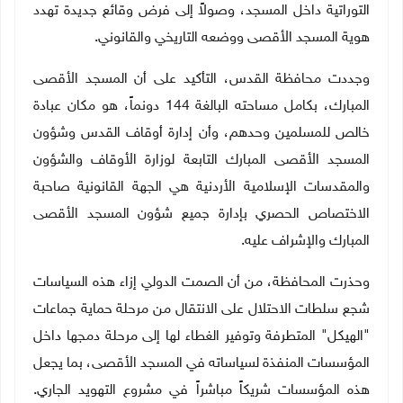
التوراتية داخل المسجد، وصولاً إلى فرض وقائع جديدة تهدد
هوية المسجد الأقصى ووضعه التاريخي والقانوني
.
وجددت محافظة القدس، التأكيد على أن المسجد الأقصى
المبارك، بكامل مساحته البالغة 144 دونماً، هو مكان عبادة
خالص للمسلمين وحدهم، وأن إدارة أوقاف القدس وشؤون
المسجد الأقصى المبارك التابعة لوزارة الأوقاف والشؤون
والمقدسات الإسلامية الأردنية هي الجهة القانونية صاحبة
الاختصاص الحصري بإدارة جميع شؤون المسجد الأقصى
المبارك والإشراف عليه
.
وحذرت المحافظة، من أن الصمت الدولي إزاء هذه السياسات
شجع سلطات الاحتلال على الانتقال من مرحلة حماية جماعات
"الهيكل" المتطرفة وتوفير الغطاء لها إلى مرحلة دمجها داخل
المؤسسات المنفذة لسياساته في المسجد الأقصى، بما يجعل
هذه المؤسسات شريكاً مباشراً في مشروع التهويد الجاري.