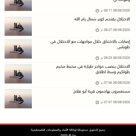
08/آب/2026 04:42 م
08/08/2026 09:11 م
جلسة لمجلس الأمن بشأن الضفة الغربية الثلاثاء ...
الاحتلال يقتحم كوبر شمال رام الله
08/آب/2026 04:03 م
08/08/2026 08:27 م
50 طفلا وطفلة من القدس يستعدون للمغادرة إلى ا ...
08/آب/2026 03:51 م
إصابات بالاختناق خلال مواجهات مع الاحتلال في
طوباس
مستعمر إرهابي يُطلق مواشيه في أراضي الطيبة شر ...
08/08/2026 08:23 م
08/آب/2026 02:37 م
الاحتلال ينصب حواجز طيارة في محيط مخيم
إصابتان في هجوم للمستعمرين الإرهابيين على بيت ...
طولكرم وسط اطلاق
08/آب/2026 02:26 م
08/08/2026 07:56 م
الرئيس يستقبل مجلس بلدية بيت لحم ويؤكد النهوض ...
مستعمرون يهاجمون قرية أبو فلاح
08/آب/2026 02:11 م
08/08/2026 07:07 م
عبوات المعلبات الفارغة لزراعة الأشتال في غزة
08/آب/2026 12:53 م
الفيضانات في ولاية آسام الهندية تودي بـ98 شخص ...
جميع الحقوق محفوظة لوكالة الأنباء والمعلومات الفلسطينية
وفا © 2020