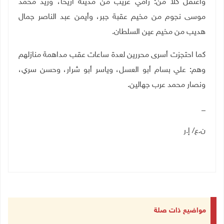
واعتقل كلا من: رامي غريب من مدينة أريحا، وزيد محمد
موسى نجوم من مخيم عقبة جبر، وأيمن عبد الناصر جمال
هديب من مخيم عين السلطان.
كما احتجزت أسرى محررين لعدة ساعات عقب مداهمة منازلهم
وهم: علي بسام أبو العسل، وياسر أبو شرار، وحسن سري،
ونصار محمد عرب جهالين
.
_
ن.ع/ إ.ر
مواضيع ذات صلة