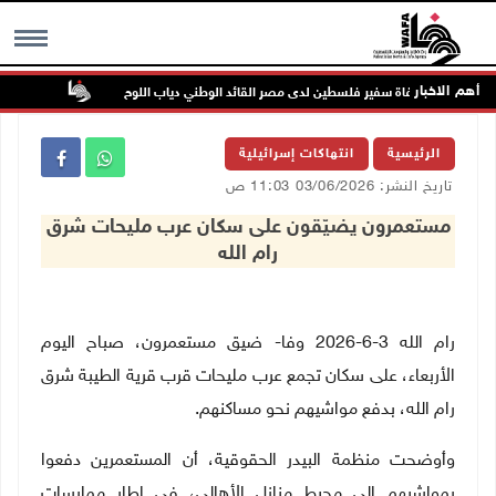
أهم الاخبار
وفاة سفير فلسطين لدى مصر القائد الوطني دياب اللوح
الرئيس ي
MENU
الرئيسية
انتهاكات إسرائيلية
تاريخ النشر: 03/06/2026 11:03 ص
مستعمرون يضيّقون على سكان عرب مليحات شرق
رام الله
رام الله 3-6-2026 وفا- ضيق مستعمرون، صباح اليوم
الأربعاء، على سكان تجمع عرب مليحات قرب قرية الطيبة شرق
رام الله،
بدفع مواشيهم نحو مساكنهم
.
وأوضحت منظمة البيدر الحقوقية، أن المستعمرين دفعوا
بمواشيهم إلى محيط منازل الأهالي، في إطار ممارسات