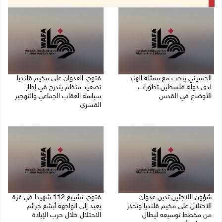
الحسيني يبحث مع ممثلة الهند
فتوح: العدوان على مخيم قلنديا
لدى دولة فلسطين تطورات
تصعيد منظم يندرج في إطار
الأوضاع في القدس
سياسة العقاب الجماعي والتهجير
القسري
06/08/2026 01:19 م
06/08/2026 11:45 ص
شؤون اللاجئين تدين عدوان
فتوح: تشييع 112 شهيدا في غزة
الاحتلال على مخيم قلنديا وتحذر
يعيد إلى الواجهة أبشع جرائم
من مخطط توسيعه ليطال
الاحتلال خلال حرب الإبادة