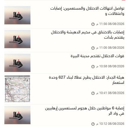
مستعمرون يهاجمون قرية أبو فلاح
تواصل انتهاكات الاحتلال والمستعمرين: إصابات
واعتقالات و
08/آب/2026 07:07 م
08/08/2026 11:56 م
مستعمرون يقتحمون بلدة بيت عور التحتا وقرية جل ...
إصابات بالاختناق في مخيم الدهيشة والاحتلال
08/آب/2026 06:39 م
يقتحم بلدات
فلسطين تدين الهجوم على ناقلة إماراتية في مضيق ...
08/08/2026 11:05 م
08/آب/2026 06:25 م
قوات الاحتلال تقتحم مدينة البيرة
شعراء غزة يوثقون النزوح والفقد بقصائد من الخي ...
08/08/2026 10:58 م
08/آب/2026 06:23 م
هيئة الجدار: الاحتلال يطرح عطاءً لبناء 627 وحدة
الجامعة العربية الأمريكية تختتم فعاليات تخريج ...
استعمار
08/آب/2026 06:20 م
08/08/2026 10:41 م
إصابات بالاختناق خلال اقتحام الاحتلال قرية ال ...
إصابة 6 مواطنين خلال هجوم لمستعمرين إرهابيين
08/آب/2026 05:52 م
في واد الر
الحايك: نقود جهودا وطنية لحماية المواقع الأثر ...
08/08/2026 10:12 م
08/آب/2026 04:50 م