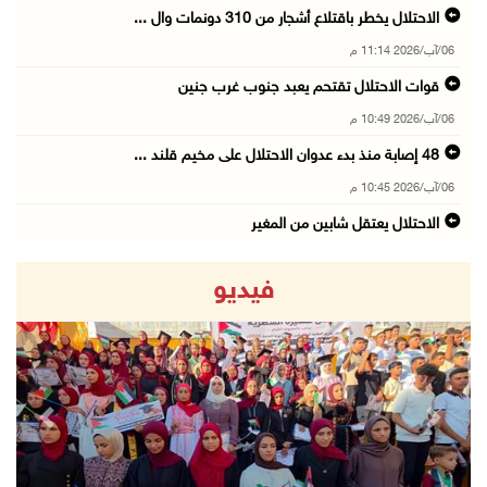
الاحتلال يخطر باقتلاع أشجار من 310 دونمات وال ...
06/آب/2026 11:14 م
قوات الاحتلال تقتحم يعبد جنوب غرب جنين
06/آب/2026 10:49 م
48 إصابة منذ بدء عدوان الاحتلال على مخيم قلند ...
06/آب/2026 10:45 م
الاحتلال يعتقل شابين من المغير
06/آب/2026 10:27 م
فيديو
وزير الداخلية يبحث مع مكافحة المخدرات الدولي ...
06/آب/2026 10:01 م
رئيس بلدية الخليل يطلع وفدا أميركيا على تطورا ...
06/آب/2026 09:59 م
revious
Next
06/آب/2026 09:17 م