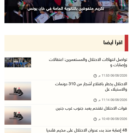
إصابة مسن بجروح ورضوض إثر اعتداء جيش الاحتلال ...
تكريم متفوقين بالثانوية العامة في خان يونس
06/آب/2026 09:13 م
ورشة توصي بخطة عاجلة لاستعادة التعليم الوجاهي ...
06/آب/2026 09:08 م
الرئيس يستقبل مجلس بلدية رام الله ويشدد على د ...
اقرأ أيضا
06/آب/2026 08:36 م
جماهير شعبنا تشيع جثمان الشهيد علاء صبيح في ت ...
تواصل انتهاكات الاحتلال والمستعمرين: اعتقالات
وإصابات و
06/آب/2026 08:33 م
06/08/2026 11:53 م
الاحتلال يوسع حملات الدهم والاعتقال في قلنديا ...
الاحتلال يخطر باقتلاع أشجار من 310 دونمات
06/آب/2026 08:06 م
والاستيلاء عل
الرئيس المصري وملك البحرين يشددان على ضرورة ت ...
06/08/2026 11:14 م
06/آب/2026 07:57 م
قوات الاحتلال تقتحم يعبد جنوب غرب جنين
الاحتلال يخطر بإزالة أشجار زيتون والاستيلاء ع ...
06/08/2026 10:49 م
06/آب/2026 07:53 م
48 إصابة منذ بدء عدوان الاحتلال على مخيم قلنديا