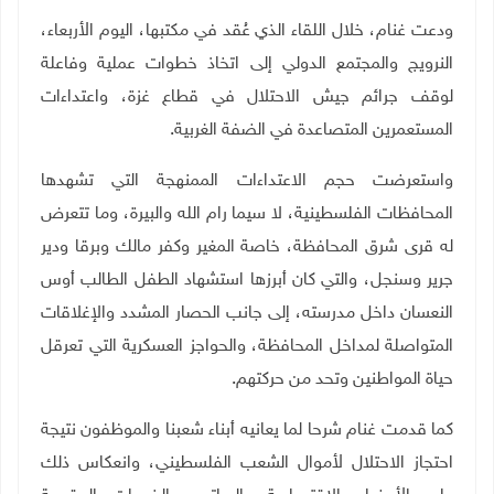
ودعت غنام، خلال اللقاء الذي عُقد في مكتبها، اليوم الأربعاء،
النرويج والمجتمع الدولي إلى اتخاذ خطوات عملية وفاعلة
لوقف جرائم جيش الاحتلال في قطاع غزة، واعتداءات
المستعمرين المتصاعدة في الضفة الغربية
.
واستعرضت حجم الاعتداءات الممنهجة التي تشهدها
المحافظات الفلسطينية، لا سيما رام الله والبيرة، وما تتعرض
له قرى شرق المحافظة، خاصة المغير وكفر مالك وبرقا ودير
جرير وسنجل، والتي كان أبرزها استشهاد الطفل الطالب أوس
النعسان داخل مدرسته، إلى جانب الحصار المشدد والإغلاقات
المتواصلة لمداخل المحافظة، والحواجز العسكرية التي تعرقل
حياة المواطنين وتحد من حركتهم
.
كما قدمت غنام شرحا لما يعانيه أبناء شعبنا والموظفون نتيجة
احتجاز الاحتلال لأموال الشعب الفلسطيني، وانعكاس ذلك