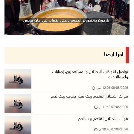
07/آب/2026 08:52 م
إصابة مواطنين في اعتداء للمستعمرين في بيت دجن
نازحون ينتظرون الحصول على طعام في خان يونس
07/آب/2026 08:48 م
نادي الأسير: تجديد أمرَ منع زيارات الأسرى إجر ...
07/آب/2026 08:24 م
مستعمرون يهاجمون قرية أبو نجيم ويصيبون مواطني ...
اقرأ أيضا
07/آب/2026 08:08 م
مستعمرون يهاجمون مساكن المواطنين في خربة الحم ...
تواصل انتهاكات الاحتلال والمستعمرين: إصابات
واعتقالات و
07/آب/2026 07:09 م
08/08/2026 12:01 ص
بعد تجديد منع زيارات المعتقلين: أبو الحمص يدع ...
قوات الاحتلال تقتحم بيت فجار جنوب بيت لحم
07/آب/2026 06:26 م
07/08/2026 11:49 م
الرئاسة ترحب بإطلاق السعودية التحالف البحري ا ...
07/آب/2026 06:17 م
قوات الاحتلال تقتحم بيت لحم
(محدث) نابلس: إصابة مواطن واعتقاله إثر هجوم ل ...
07/08/2026 10:40 م