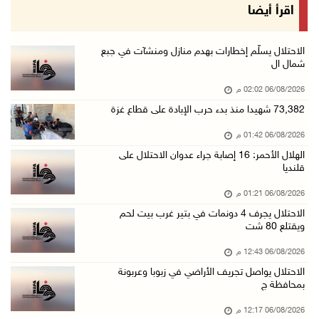
الحصار يعيد صناعة الفخار إلى الواجهة في غزة
اقرأ أيضا
06/آب/2026 12:25 م
الاحتلال يواصل تجريف الأراضي في زبوبا وعربونة ...
الاحتلال يسلّم إخطارات بهدم منازل ومنشآت في جبع
شمال ال
06/آب/2026 12:17 م
06/08/2026 02:02 م
محافظة القدس: العدوان على مخيم قلنديا يستهدف ...
73,382 شهيدا منذ بدء حرب الإبادة على قطاع غزة
06/آب/2026 12:16 م
06/08/2026 01:42 م
الاحتلال يعتقل 3 مواطنين من أريحا
الهلال الأحمر: 16 إصابة جراء عدوان الاحتلال على
06/آب/2026 12:15 م
قلنديا
الرئاسة تدين وتحذر الاحتلال من استمرار حربه ا ...
06/08/2026 01:21 م
06/آب/2026 11:53 ص
الاحتلال يجرف 4 دونمات في بتير غرب بيت لحم
ويقتلع 80 شت
الاحتلال يهدم منزلا شرق الخليل
06/آب/2026 11:50 ص
06/08/2026 12:43 م
الاحتلال يواصل تجريف الأراضي في زبوبا وعربونة
فتوح: العدوان على مخيم قلنديا تصعيد منظم يندر ...
بمحافظة ج
06/آب/2026 11:45 ص
06/08/2026 12:17 م