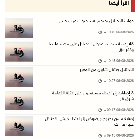
الاحتلال يوسع حملات الدهم والاعتقال في قلنديا ...
اقرأ أيضا
06/آب/2026 08:06 م
الرئيس المصري وملك البحرين يشددان على ضرورة ت ...
قوات الاحتلال تقتحم يعبد جنوب غرب جنين
06/آب/2026 07:57 م
06/08/2026 10:49 م
الاحتلال يخطر بإزالة أشجار زيتون والاستيلاء ع ...
48 إصابة منذ بدء عدوان الاحتلال على مخيم قلنديا
وكفر عق
06/آب/2026 07:53 م
رابطة العالم الإسلامي تدين تواصل انتهاكات الا ...
06/08/2026 10:45 م
06/آب/2026 07:36 م
الاحتلال يعتقل شابين من المغير
اليونيسف: استشهاد 300 طفل منذ وقف إطلاق النار ...
06/08/2026 10:27 م
06/آب/2026 07:34 م
‏3 إصابات إثر اعتداء مستعمرين على عائلة الكعابنة
شرق قر
الاحتلال يدمّر بيت الزوجية قبل ساعات من الزفا ...
06/آب/2026 07:27 م
06/08/2026 09:17 م
إصابة مسن بجروح ورضوض إثر اعتداء جيش الاحتلال
إصابتان بالرصاص والاعتداء خلال اقتحام الاحتلا ...
عليه في ت
06/آب/2026 06:56 م
06/08/2026 09:13 م
الاحتلال يسلم جثمان الشهيد علاء صبيح من قرية ...