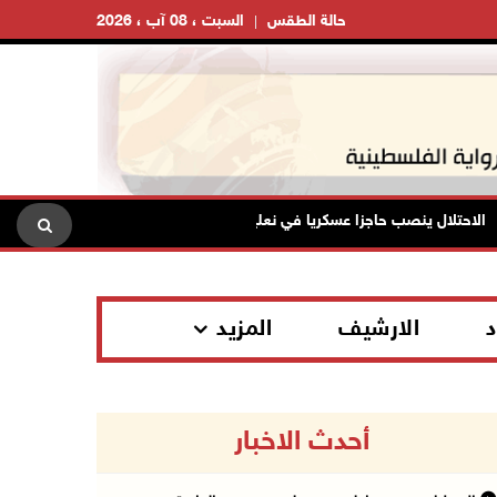
حالة الطقس
السبت ، 08 آب ، 2026
تلال ينصب حاجزا عسكريا في نعلين غرب رام الله
تقرير: خطاب الك
د
الارشيف
المزيد
أحدث الاخبار