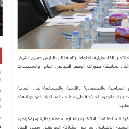
تكريم متفوقين بالثانوية العامة في خان يونس
فيذية لمنظمة التحرير الفلسطينية، اجتماعا برئاسة نائب الرئيس حسين الشيخ،
 الله، لمناقشة تطورات الوضع السياسي العام، والمستجدات
ا
ا
 السياسية والاقتصادية والأمنية والاجتماعية على الساحة
26
لسطينية، والجهود المبذولة على مختلف المستويات لمواجهة هذه
ا
طنية
.
ا
26
يذ الاستحقاقات الانتخابية باعتبارها محطة وطنية وديمقراطية
م
ملية الانتخابية، بما يعزز مشاركة المواطنين ويجدد الحياة