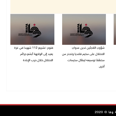
شؤون اللاجئين تدين عدوان
فتوح: تشييع 112 شهيدا في غزة
الاحتلال على مخيم قلنديا وتحذر من
يعيد إلى الواجهة أبشع جرائم
مخطط توسيعه ليطال مخيمات
الاحتلال خلال حرب الإبادة
أخرى
04/08/2026 05:56 م
06/08/2026 09:36 ص
ا © 2020