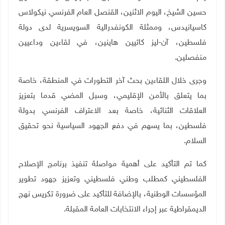
حسين الشيخ، اليوم الاثنين، القنصل العام الفرنسي نيكولاس
كاسيانيدس، وممثلة الكونفدرالية السويسرية لدى دولة
فلسطين، آن-ليز كاتيين هاينين، في لقاءين وداعيين
منفصلين.
وجرى خلال اللقاءين بحث آخر التطورات في المنطقة، خاصة
بما يتعلق بالأمن الإقليمي، وسبل المضي قدما بتعزيز
العلاقات الثنائية، خاصة بعد الاعتراف الفرنسي بدولة
فلسطين، بما يسهم في دفع الجهود السياسية نحو تحقيق
السلام
.
كما تم التأكيد على أهمية مواصلة تنفيذ برنامج الإصلاح
الفلسطيني كمطلب وطني فلسطيني وتعزيز جهود تطوير
المؤسسات الوطنية، بالإضافة للتأكيد على ضرورة تكريس نهج
الديمقراطية عبر إجراء الانتخابات العامة المقبلة
.