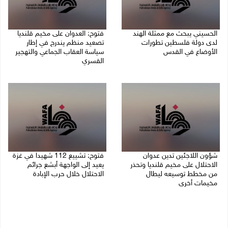
الحسيني يبحث مع ممثلة الهند
فتوح: العدوان على مخيم قلنديا
لدى دولة فلسطين تطورات
تصعيد منظم يندرج في إطار
الأوضاع في القدس
سياسة العقاب الجماعي والتهجير
القسري
06/08/2026 01:19 م
06/08/2026 11:45 ص
شؤون اللاجئين تدين عدوان
فتوح: تشييع 112 شهيدا في غزة
الاحتلال على مخيم قلنديا وتحذر
يعيد إلى الواجهة أبشع جرائم
من مخطط توسيعه ليطال
الاحتلال خلال حرب الإبادة
مخيمات أخرى
04/08/2026 05:56 م
06/08/2026 09:36 ص