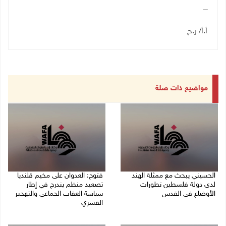
ــــ
أ.أ/ ر.ح
مواضيع ذات صلة
الحسيني يبحث مع ممثلة الهند
فتوح: العدوان على مخيم قلنديا
لدى دولة فلسطين تطورات
تصعيد منظم يندرج في إطار
الأوضاع في القدس
سياسة العقاب الجماعي والتهجير
القسري
06/08/2026 01:19 م
06/08/2026 11:45 ص