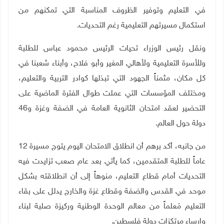
في التعليم وتوفير الظروف المناسبة التي تمكنهم من
استكمال مسيرتهم التعليمية رغم التحديات
.
ونقل رئيس الوزراء تحيات الرئيس محمود عباس للطلبة
وللأسرة التعليمية ولأهالي المغير وأبو فلاح، وأبناء شعبنا في
كل مكان، مثمناً الجهود التي تبذلها كوادر التربية والتعليم،
ومختلف المؤسسات التي عملت طوال الفترة الماضية على
التحضير لعقد امتحان الثانوية العامة في الضفة وغزة و46
دولة حول العالم
.
من جانبه، أكد برهم أن انطلاق الامتحان اليوم يتوج مسيرة 12
عاماً للطلبة المتقدمين، كما يأتي بعد عام صعب تزايدت فيه
التحديات أمام قطاع التعليم، منوهاً إلى أن انطلاقته بشكل
موحد في القدس والضفة وقطاع غزة والخارج يدلل على بقاء
التعليم مَعلماً من معالم الوحدة الوطنية وركيزة صلبة لبناء
وإرساء مرتكزات دولة فلسطين
.