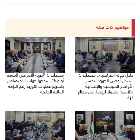
مواضيع ذات صلة
خلال جولة افتراضية.. مصطفى:
مصطفى: "أدوية الأمراض المزمنة
سنبذل أقصى الجهود لتحسن
أولوية".. موجها جهات الاختصاص
الأوضاع السياسية والإنسانية
بتسريع عمليات التوريد رغم الأزمة
والأمنية وصولا للإعمار في قطاع
المالية الخانقة
غزة
04/08/2026 03:16 م
05/08/2026 03:30 م