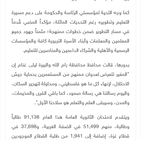
كما وجه التحية لمؤسستي الرئاسة والحكومة على دعم مسيرة
التعليم وتطويره رغم التحديات الماثلة، مؤكداً المضي قُدماً
في مسار التطوير ضمن خطوات ممنهجة؛ مثمناً جهود جميع
المعلمين والمعلمات وأبناء الأسرة التربوية كافة والمؤسسات
الرسمية والأهلية والشركاء الداعمين والمناصرين للتعليم
.
بدورها، قالت محافظ محافظة رام الله والبيرة ليلى غنام إن
"المغير تتعرض لعدوان ممنهج من المستعمرين بحماية جيش
الاحتلال، لإنهاء كل ما هو فلسطيني، ومحاولة لتهجير السكان،
واليوم رسالتنا هي رسالة صمود، كما باقي القرى والمخيمات،
والمدن، وسيبقى العلم والتعلم هو سلاحنا الأول"
.
ويتقدم لامتحان الثانوية العامة هذا العام 91,138 طالباً
وطالبة، منهم 51,499 في الضفة الغربية، و37,698 في
قطاع غزة، إضافة إلى 1,941 من طلبة القطاع الموجودين