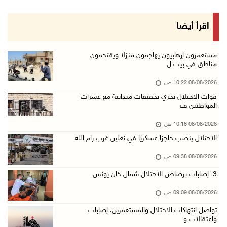
07/آب/2026 11:49 م
أسعار الغذاء العالمية عند أعلى مستوى منذ 3 سن ...
اقرأ أيضا
07/آب/2026 11:11 م
قوات الاحتلال تقتحم بيت لحم
مستعمرون إرهابيون يهاجمون منزلا ويقتحمون
مناطق في بيت ل
07/آب/2026 10:40 م
08/08/2026 10:22 ص
قوات الاحتلال تعتقل طفلا من قرية عنزا جنوب جن ...
قوات الاحتلال تجري تحقيقات ميدانية مع عشرات
07/آب/2026 10:17 م
المواطنين ف
قوات الاحتلال تغلق مداخل يعبد جنوب غرب جنين
08/08/2026 10:18 ص
07/آب/2026 10:15 م
الاحتلال ينصب حاجزا عسكريا في نعلين غرب رام الله
الاحتلال يعيق تنقل المواطنين ويقتحم بلدات شرق ...
08/08/2026 09:38 ص
07/آب/2026 08:52 م
3 إصابات برصاص الاحتلال شمال خان يونس
إصابة مواطنين في اعتداء للمستعمرين في بيت دجن
08/08/2026 09:09 ص
07/آب/2026 08:48 م
تواصل انتهاكات الاحتلال والمستعمرين: إصابات
نادي الأسير: تجديد أمرَ منع زيارات الأسرى إجر ...
واعتقالات و