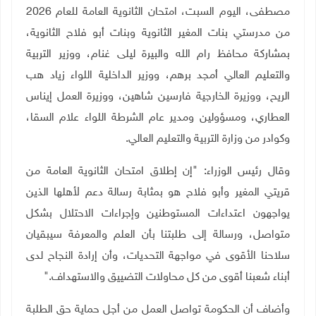
مصطفى، اليوم السبت، امتحان الثانوية العامة للعام 2026
من مدرستي بنات المغير الثانوية وبنات أبو فلاح الثانوية،
بمشاركة محافظ رام الله والبيرة ليلى غنام، ووزير التربية
والتعليم العالي أمجد برهم، ووزير الداخلية اللواء زياد هب
الريح، ووزيرة الخارجية فارسين شاهين، ووزيرة العمل إيناس
العطاري، ومسؤولين ومدير عام الشرطة اللواء علام السقا،
وكوادر من وزارة التربية والتعليم العالي
.
وقال رئيس الوزراء: "إن إطلاق امتحان الثانوية العامة من
قريتي المغير وأبو فلاح هو بمثابة رسالة دعم لأهلها الذين
يواجهون اعتداءات المستوطنين وإجراءات الاحتلال بشكل
متواصل، ورسالة إلى طلبتنا بأن العلم والمعرفة سيبقيان
سلاحنا الأقوى في مواجهة التحديات، وأن إرادة النجاح لدى
أبناء شعبنا أقوى من كل محاولات التضييق والاستهداف
".
وأضاف أن الحكومة تواصل العمل من أجل حماية حق الطلبة