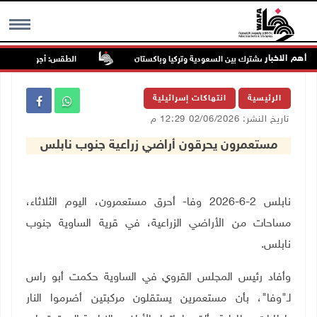
أهم الاخبار
مكة للدفاع المشترك بين السعودية وتركيا وباكستان
الطقس: أجواء صافية صيفي
MENU
الرئيسية
انتهاكات إسرائيلية
تاريخ النشر: 02/06/2026 12:29 م
مستعمرون يحرقون أراضي زراعية جنوب نابلس
نابلس 2-6-2026 وفا- أحرق مستعمرون، اليوم الثلاثاء،
مساحات من الأراضي الزراعية، في قرية الساوية جنوب
نابلس
.
وأفاد رئيس المجلس القروي في الساوية حكمت أبو راس
لـ"وفا"، بأن مستعمرين يستقلون مركبتين أضرموا النار