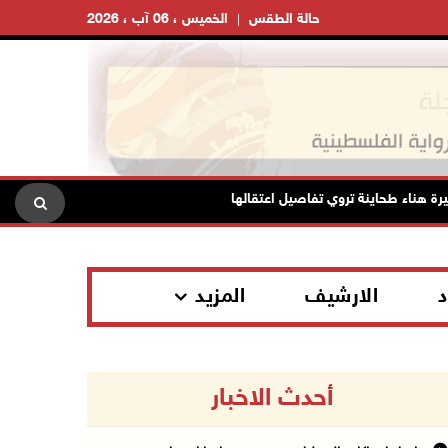
حالة الطقس
الخميس ، 06 آب ، 2026
اء طحاينة تروي تفاصيل اعتقالها: حُرمت من وداع أطفالها وتعرضت للإهانة
د
الارشيف
المزيد
أحدث الاخبار