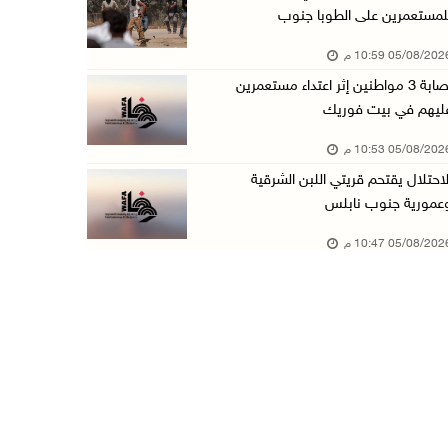
لمستعمرين على الطوبا جنوب
عبد السلام السيد يفوز بترشيح الديمقراطيين لمج ...
05/08/20 10:59 م
05/آب/2026 06:43 م
إصابة 3 مواطنين إثر اعتداء مستعمرين
الهلال الأحمر: 8 إصابات إثر اعتداء الاحتلال ...
ليهم في بيت فوريك
05/آب/2026 06:13 م
05/08/20 10:53 م
مخطط استعماري جديد في "جيلو" يهدد بعزل القدس ...
لاحتلال يقتحم قريتي اللبن الشرقية
05/آب/2026 06:10 م
عمورية جنوب نابلس
الاحتلال ينصب حاجزًا عسكريًا على مدخل بلدة دي ...
05/08/20 10:47 م
05/آب/2026 06:04 م
البيرة: الاحتلال يستولي على ثلاثة منازل في حي ...
05/آب/2026 05:59 م
سلطة النقد تستضيف برنامجا تدريبيا متخصصا في ا ...
05/آب/2026 05:10 م
حمدان يطّلع على الوضع الثقافي في طولكرم ويطلق ...