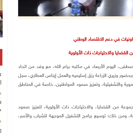
وقفة بغزة للمطالبة بتمكين الطلبة من ال
تعاونيات في دعم الاقتصاد الوطني
القضايا والاحتياجات ذات الأولوية
راء محمد مصطفى، اليوم الأربعاء في مكتبه برام الله، مع وفد من اتحاد
ت
وبحضور وزيري الزراعة رزق إسليميه والعمل إيناس العطاري، سبل
إ
نموية والتشغيلية، وتعزيز صمود المواطنين، خاصة في المناطق
26
ا
وعة من القضايا، والاحتياجات ذات الأولوية، لتعزيز صمود
م
 ومن ذلك: توسيع برامج التشغيل الموجهة للشباب والأسر،
26
إ