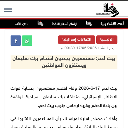
أهم الاخبار
لصحف الفلسطينية
ارتفاع أسعار النفط
نادي الأسير: تجديد أمرَ
MENU
الرئيسية
انتهاكات إسرائيلية
تاريخ النشر: 17/06/2026 03:30 م
بيت لحم: مستعمرون يجددون اقتحام برك سليمان
ويستفزون المواطنين
بيت لحم 17-6-2026 وفا- اقتحم مستعمرون بحماية قوات
الاحتلال الإسرائيلي، منطقة برك سليمان السياحية الواقعة
بين بلدة الخضر وقرية ارطاس جنوب بيت لحم.
وأفادت مصادر امنية لمراسلنا، بأن المستعمرين انتشروا في
محيط البرك الثلاثة وداخلها، وقام عدد منهم بالسباحة فيها،