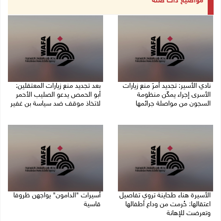
مواضيع ذات صلة
نادي الأسير: تجديد أمرَ منع زيارات
بعد تجديد منع زيارات المعتقلين:
الأسرى إجراء يمكّن منظومة
أبو الحمص يدعو الصليب الأحمر
السجون من مواصلة جرائمها
لاتخاذ موقف ضد سياسة بن غفير
07/08/2026 08:24 م
07/08/2026 06:26 م
الأسيرة هناء طحاينة تروي تفاصيل
أسيرات "الدامون" يواجهن ظروفا
اعتقالها: حُرمت من وداع أطفالها
قاسية
وتعرضت للإهانة
05/08/2026 11:47 ص