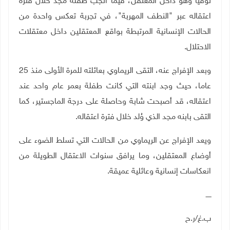
توفيا وهو داخل المعتقل، فيما أنجب طفله مجد خلال فترة
اعتقاله عبر "النطف المهربة"، في تجربة تعكس واحدة من
الحالات الإنسانية المرتبطة بواقع المعتقلين داخل معتقلات
الاحتلال
.
وبعد الإفراج عنه، التقى الريماوي بعائلته للمرة الأولى منذ 25
عاما، حيث وجد ابنته التي كانت طفلة بعمر عام واحد عند
اعتقاله، قد أصبحت شابة وحاصلة على درجة الماجستير، كما
التقى بابنه مجد الذي وُلد خلال فترة اعتقاله
.
ويعد الإفراج عن الريماوي من الحالات التي تسلط الضوء على
أوضاع المعتقلين، وما يرافق سنوات الاعتقال الطويلة من
انعكاسات إنسانية وعائلية عميقة
.
ـــــ
ب.غ/ر.ح