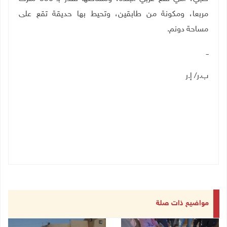
مربعا، ومكونة من طابقين، وتحيط بها حديقة تقع على
مساحة دونم
.
ــ
ب.ر/ إ.ر
مواضيع ذات صلة