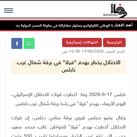
أهم الاخبار
منتخبنا الوطني للتايكواندو يستهل مشاركته في بطولة الحسن الدولية بذهبية وبرونزية
MENU
الرئيسية
انتهاكات إسرائيلية
تاريخ النشر: 17/06/2026 10:03 ص
الاحتلال يخطر بهدم "فيلا" في برقة شمال غرب
نابلس
نابلس 17-6-2026 وفا- أخطرت قوات الاحتلال الإسرائيلي،
اليوم الأربعاء، بهدم "فيلا" في بلدة برقة شمال غرب نابلس
.
وقال عضو مجلس قروي برقة سامي دغلس، إن قوات
الاحتلال أخطرت بهدم "فيلا" للمواطن غالب محمد سعيد
حجي، التي تقع غربي البلدة، ومساحتها تقدر بـ 550 مترت