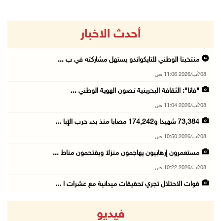
أحدث الاخبار
منتخبنا الوطني للتايكواندو يستهل مشاركته في ب ...
08/آب/2026 11:06 ص
"فانا": الثقافة البحرينية تـصون الهوية الوطني ...
08/آب/2026 11:04 ص
73,384 شهيدا و174,242 مصابا منذ بدء حرب الإبا ...
08/آب/2026 10:50 ص
مستعمرون إرهابيون يهاجمون منزلا ويقتحمون مناط ...
08/آب/2026 10:22 ص
قوات الاحتلال تجري تحقيقات ميدانية مع عشرات ا ...
08/آب/2026 10:18 ص
فيديو
تقرير: خطاب الكراهية والتحريض يتصاعد في أوساط ...