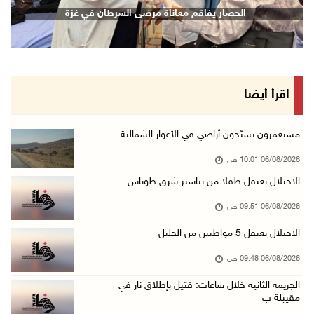
(محدث) الاحتلال يواصل عدوانه على مخيم قلنديا ...
الحصار يفاقم معاناة مرضى السرطان في غزة
06/آب/2026 09:25 ص
السلطات الإسرائيلية تهدم بناية سكنية في كفر ق ...
06/آب/2026 09:07 ص
الاحتلال يعتقل شابا من دير الغصون ويقتحم بلدا ...
اقرأ أيضا
06/آب/2026 08:54 ص
الاحتلال يعتقل 4 مواطنين من محافظة نابلس
مستعمرون يسيّجون أراضي في الأغوار الشمالية
06/آب/2026 08:36 ص
06/08/2026 10:01 ص
الاحتلال يقتحم قلقيلية وعزون عتمة وبيت أمين
الاحتلال يعتقل طفلا من تياسير شرق طوباس
06/آب/2026 07:49 ص
06/08/2026 09:51 ص
الطقس: الحرارة أعلى من معدلها السنوي العام
الاحتلال يعتقل 5 مواطنين من الخليل
06/آب/2026 07:46 ص
06/08/2026 09:48 ص
تواصل انتهاكات الاحتلال ومستعمريه: إصابات واع ...
الجريمة الثانية خلال ساعات: قتيل بإطلاق نار في
05/آب/2026 11:08 م
مقيبلة ب
الاحتلال يقتحم عورتا جنوب نابلس ويداهم منازل