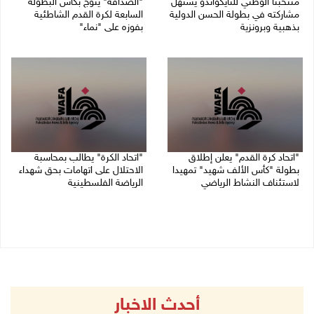
منتخبنا الوطني للتايكواندو يستهل
"الصداقة" يتوج بكأس البطولة
مشاركته في بطولة الحسن الدولية
السابعة لكرة القدم الشاطئية
بذهبية وبرونزية
بفوزه على "نماء"
08/08/2026 11:06 ص
02/08/2026 09:20 م
"اتحاد كرة القدم" يعلن إطلاق
"اتحاد الكرة" يطالب بمحاسبة
بطولة "كأس الألف شهيد" تمهيدا
الاحتلال على اتهامات بحق شهداء
لاستئناف النشاط الرياضي
الرياضة الفلسطينية
01/08/2026 03:29 م
30/07/2026 04:08 م
أحدث الاخبار