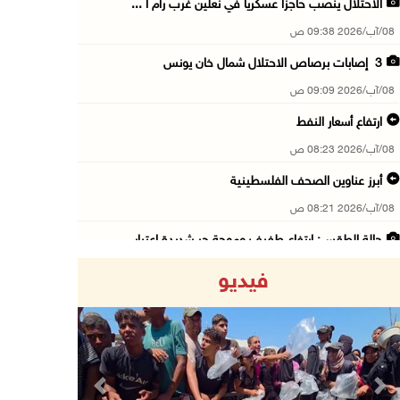
الاحتلال ينصب حاجزا عسكريا في نعلين غرب رام ا ...
08/آب/2026 09:38 ص
3 إصابات برصاص الاحتلال شمال خان يونس
08/آب/2026 09:09 ص
ارتفاع أسعار النفط
08/آب/2026 08:23 ص
أبرز عناوين الصحف الفلسطينية
08/آب/2026 08:21 ص
حالة الطقس: ارتفاع طفيف وموجة حر شديدة اعتبار ...
08/آب/2026 07:52 ص
فيديو
تواصل انتهاكات الاحتلال والمستعمرين: إصابات و ...
08/آب/2026 12:01 ص
قوات الاحتلال تقتحم بيت فجار جنوب بيت لحم
07/آب/2026 11:49 م
Previous
Next