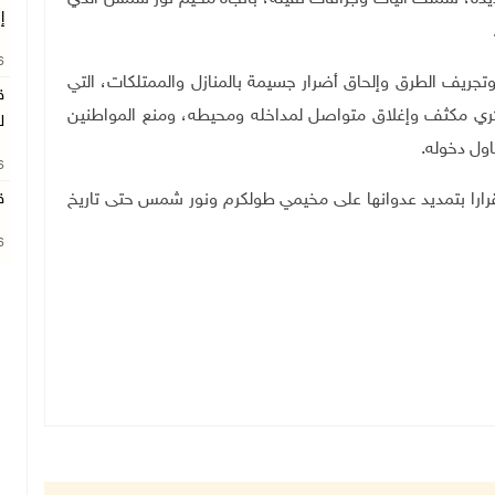
إ
26
 وتجريف الطرق وإلحاق أضرار جسيمة بالمنازل والممتلكات، التي
ق
ري مكثف وإغلاق متواصل لمداخله ومحيطه، ومنع المواطنين
ل
اول دخوله
.
26
رارا بتمديد عدوانها على مخيمي طولكرم ونور شمس حتى تاريخ
ق
26