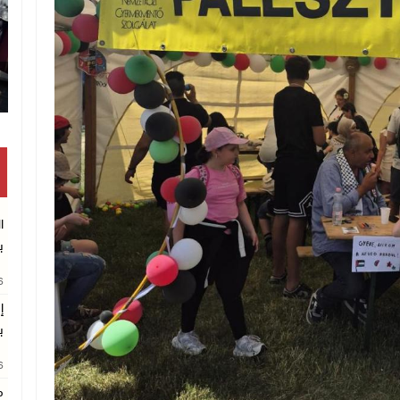
ا
ب
26
إ
ب
26
م