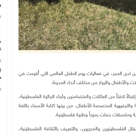
و
26
م
ف
26
(
دولة فلسطين لدى المجر، في فعاليات يوم الطفل العالمي التي أُقيمت في
ه
 والأطفال والزوار من مختلف أنحاء المدينة
.
26
اً لافتاً من العائلات والمتضامنين وأبناء الجالية الفلسطينية،
لترفيهية المخصصة للأطفال، من بينها كتابة الأسماء باللغة
ارية وملصقات حملت رموزاً وطنية فلسطينية
.
فال الفلسطينيين والمجريين، والتعريف بالثقافة الفلسطينية،