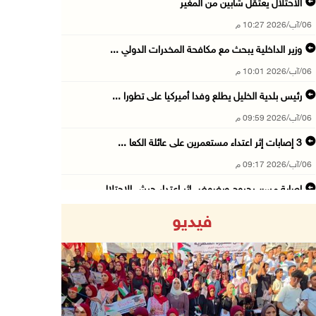
الاحتلال يعتقل شابين من المغير
06/آب/2026 10:27 م
وزير الداخلية يبحث مع مكافحة المخدرات الدولي ...
06/آب/2026 10:01 م
رئيس بلدية الخليل يطلع وفدا أميركيا على تطورا ...
06/آب/2026 09:59 م
06/آب/2026 09:17 م
إصابة مسن بجروح ورضوض إثر اعتداء جيش الاحتلال ...
06/آب/2026 09:13 م
فيديو
ورشة توصي بخطة عاجلة لاستعادة التعليم الوجاهي ...
06/آب/2026 09:08 م
الرئيس يستقبل مجلس بلدية رام الله ويشدد على د ...
06/آب/2026 08:36 م
Previous
Next