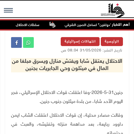
أهم الاخبار
تجاه الإعصار "دولفين" لساحل الصين الشرقي
سلطات الاحتلال تقر باستشهاد
MENU
الرئيسية
انتهاكات إسرائيلية
تاريخ النشر: 31/05/2026 08:04 ص
الاحتلال يعتقل شابا ويفتش منازل ويسرق مبلغا من
المال في ميثلون وحي الجابريات بجنين
جنين31-5-2026-وفا اعتقلت قوات الاحتلال الإسرائيلي، فجر
اليوم الأحد شابا، من بلدة ميثلون جنوب جنين.
وقالت مصادر محلية، إن قوات الاحتلال اعتقلت الشاب ايمن
داوود ربايعة، بعد مداهمة منزله وتفتيشه، والعبث في
محتوياته.