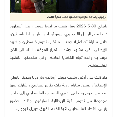
الرجوب يصافح مارادونا الصغير عقب نهاية اللقاء
نابولي 30-5-2026 وفا- هتف مارادونا جونيور، نجل أسطورة
كرة القدم الراحل الأرجنتيني دييغو أرماندو مارادونا، لفلسطين،
خلال مباراة تضامنية جمعت منتخب نجوم فلسطين ونظيره
الإيطالي، في مشهد جسّد استمرار الموقف الإنساني الذي
عرف به والده تجاه القضايا العادلة، وفي مقدمتها القضية
الفلسطينية
.
جاء ذلك على أرض ملعب دييغو أرماندو مارادونا بمدينة نابولي
الإيطالية، ضمن مباراة ودية ذات طابع تضامني، شارك فيها
عدد من نجوم وقدامى لاعبي المنتخب الفلسطيني إلى جانب
مجموعة من نجوم الكرة الإيطالية السابقين، وذلك بحضور
رئيس الاتحاد الفلسطيني لكرة القدم الفريق جبريل الرجوب.