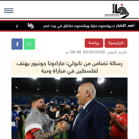
أهم الاخبار
ون إرهابيون يهاجمون منزلا ويقتحمون مناطق في بيت لحم
تواصل انتهاكات 
MENU
الرئيسية
رياضة
تاريخ النشر: 30/05/2026 08:59 م
رسالة تضامن من نابولي: مارادونا جونيور يهتف
لفلسطين في مباراة ودية