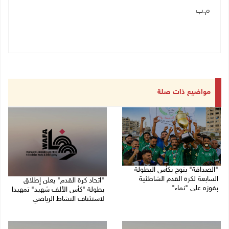
م.ب
مواضيع ذات صلة
"الصداقة" يتوج بكأس البطولة
السابعة لكرة القدم الشاطئية
"اتحاد كرة القدم" يعلن إطلاق
بفوزه على "نماء"
بطولة "كأس الألف شهيد" تمهيدا
لاستئناف النشاط الرياضي
02/08/2026 09:20 م
01/08/2026 03:29 م